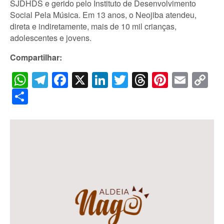
SJDHDS e gerido pelo Instituto de Desenvolvimento
Social Pela Música. Em 13 anos, o Neojiba atendeu,
direta e indiretamente, mais de 10 mil crianças,
adolescentes e jovens.
Compartilhar:
WhatsApp
Telegram
Facebook
X
LinkedIn
Twitter
Threads
Pintere
Emai
C
Li
Share