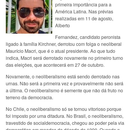
primeira importância para a
América Latina. Nas prévias
realizadas em 11 de agosto,
Alberto
Fernandez, candidato peronista
ligado à família Kirchner, derrotou com folga o neoliberal
Maurício Macri, que é o atual presidente. Ao que tudo
indica, Macri será derrotado novamente no primeiro turno
das eleições, que acontecerá em 27 de outubro.
Novamente, o neoliberalismo está sendo derrotado nas
urnas. Não será a primeira vez e provavelmente não será
a última. O neoliberalismo é semente que não dá fruto no
terreno da democracia.
No Chile, o neoliberalismo só se tornou vitorioso porque
foi imposto por uma ditadura. No Brasil, o neoliberalismo,
travestido de socialdemocracia, chegou ao poder pela via
democrática em meados da década de 1990. Quando o