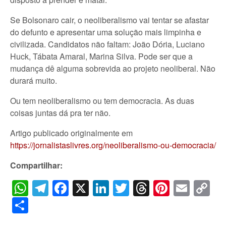
Se Bolsonaro cair, o neoliberalismo vai tentar se afastar
do defunto e apresentar uma solução mais limpinha e
civilizada. Candidatos não faltam: João Dória, Luciano
Huck, Tábata Amaral, Marina Silva. Pode ser que a
mudança dê alguma sobrevida ao projeto neoliberal. Não
durará muito.
Ou tem neoliberalismo ou tem democracia. As duas
coisas juntas dá pra ter não.
Artigo publicado originalmente em
https://jornalistaslivres.org/neoliberalismo-ou-democracia/
Compartilhar:
WhatsApp
Telegram
Facebook
X
LinkedIn
Twitter
Threads
Pintere
Emai
C
Li
Share