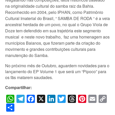
na originalidade cultural do samba raiz da Bahia.
Reconhecido em 2004, pelo IPHAN, como Patrimônio
Cultural Imaterial do Brasil, “ SAMBA DE RODA “ é a veia
ancestral herdada de um povo, no qual o Grupo Viola de
Doze tem defendido em sua trajetória este segmento
musical e neste novo trabalho, faz uma homenagem aos
municípios Baianos, que fizeram parte da criação do
movimento e grandes contribuições culturais para
manutenção do Samba.
No próximo mês de Outubro, aguardem novidades para o
lançamento do EP Volume 1 que será um “Pipoco” para
os fãs matarem saudades.
Compartilhar:
WhatsApp
Telegram
Facebook
X
LinkedIn
Twitter
Threads
Pintere
Emai
C
Li
Share