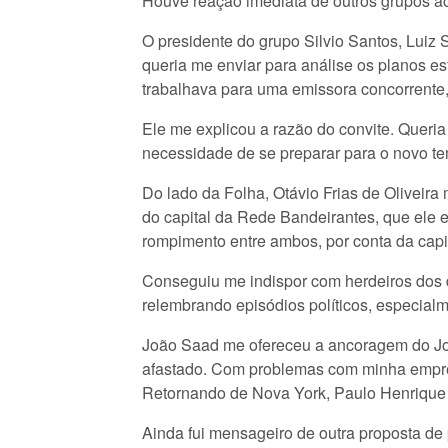
Houve reação imediata de outros grupos ao
O presidente do grupo Silvio Santos, Luiz 
queria me enviar para análise os planos es
trabalhava para uma emissora concorrente
Ele me explicou a razão do convite. Queri
necessidade de se preparar para o novo t
Do lado da Folha, Otávio Frias de Oliveir
do capital da Rede Bandeirantes, que ele e 
rompimento entre ambos, por conta da cap
Conseguiu me indispor com herdeiros dos d
relembrando episódios políticos, especial
João Saad me ofereceu a ancoragem do Jorn
afastado. Com problemas com minha empresa
Retornando de Nova York, Paulo Henriqu
Ainda fui mensageiro de outra proposta de 