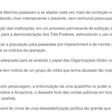
Os Marinho passaram a se afastar cada vez mais da condução ed
e decidiu viver intensamente o presente, sem nenhuma preocup
ão das instituições, em um processo permanente de exibição d
o para a desmoralização dos Três Poderes, estimulando o uso s
vocar a população para passeatas pró-impeachment e de montar
 e os indícios da operação.
o adequada para se analisar o papel das Organizações Globo na 
 tem notícia de um grupo de mídia que tenha abusado tão imp
outro personagem, a entronização de uma quadrilha no poder e
 sobre a Amazônia, o desastre final das contas públicas em fu
 avalista.
verá do crime de uma desestabilização política tão grande que