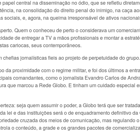
e papel central na disseminação no ódio, que se refletiu direta
ência, na consolidação do direito penal do inimigo, na caça aos
cas sociais, e, agora, na queima irresponsável de ativos nacionai
sperto. Quem o conheceu de perto o considerava um comercian
idade de entregar a TV a mãos profissionais e montar a estrat
istas cariocas, seus contemporâneos.
chefias jornalísticas fieis ao projeto de perpetuidade do grupo
o da proximidade com o regime militar, e foi dos últimos a en
cipais comandantes, como o jornalista Evandro Carlos de Andr
adura que marcou a Rede Globo. E tinham um cuidado especial e
certeza: seja quem assumir o poder, a Globo terá que ser trat
 da lei e das instituições será o de enquadramento definitivo d
riedade cruzada dos meios de comunicação, mas regulando o 
trola o conteúdo, a grade e os grandes pacotes de comercializ