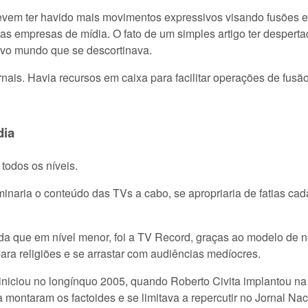
vem ter havido mais movimentos expressivos visando fusões e 
as empresas de mídia. O fato de um simples artigo ter despertad
ovo mundo que se descortinava.
nais. Havia recursos em caixa para facilitar operações de fusão
dia
todos os níveis.
inaria o conteúdo das TVs a cabo, se apropriaria de fatias cada
da que em nível menor, foi a TV Record, graças ao modelo de ne
ara religiões e se arrastar com audiências medíocres.
iciou no longínquo 2005, quando Roberto Civita implantou na V
 montaram os factoides e se limitava a repercutir no Jornal Nac