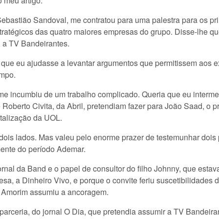
 meu artigo.
Sebastião Sandoval, me contratou para uma palestra para os pri
tratégicos das quatro maiores empresas do grupo. Disse-lhe que
, a TV Bandeirantes.
a que eu ajudasse a levantar argumentos que permitissem aos e
empo.
a me incumbiu de um trabalho complicado. Queria que eu interm
Roberto Civita, da Abril, pretendiam fazer para João Saad, o pr
italização da UOL.
ois lados. Mas valeu pelo enorme prazer de testemunhar dois p
mente do período Ademar.
al da Band e o papel de consultor do filho Johnny, que estav
, a Dinheiro Vivo, e porque o convite feriu suscetibilidades 
e Amorim assumiu a ancoragem.
parceria, do jornal O Dia, que pretendia assumir a TV Bandeira