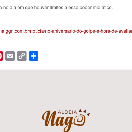
 no dia em que houver limites a esse poder midiático.
ornalggn.com.br/noticia/no-aniversario-do-golpe-e-hora-de-avaliar
n
er
hreads
Pinterest
Email
Copy
Share
Link