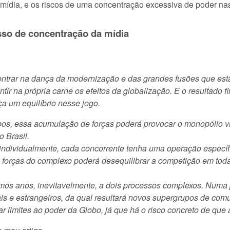
mídia, e os riscos de uma concentração excessiva de poder n
sso de concentração da mídia
entrar na dança da modernização e das grandes fusões que est
ntir na própria carne os efeitos da globalização. E o resultado f
a um equilíbrio nesse jogo.
os, essa acumulação de forças poderá provocar o monopólio vir
 Brasil.
dividualmente, cada concorrente tenha uma operação específ
forças do complexo poderá desequilibrar a competição em todas 
os anos, inevitavelmente, a dois processos complexos. Numa p
ais e estrangeiros, da qual resultará novos supergrupos de com
ar limites ao poder da Globo, já que há o risco concreto de que 