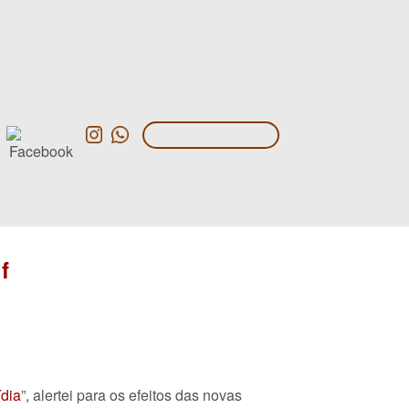
f
ídia
”, alertei para os efeitos das novas