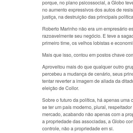
porque, no plano psicossocial, a Globo tev
no aumento expressivos dos autos de resist
justiça, na destruição das principais políti
Roberto Marinho não era um empresário e
razoavelmente seu negócio. E teve a sagac
primeiro time, os velhos lobistas e econom
Mais que isso, contou em postos chave com 
Aproveitou mais do que qualquer outro grup
percebeu a mudança de cenário, seus prin
tentar reverter a imagem de aliada da dit
eleição de Collor.
Sobre o futuro da política, há apenas uma 
se ter um país moderno, plural, respeitador
mercado, acabando não apenas com a prop
a propriedade das associadas, a Globo con
controle, não a propriedade em si.