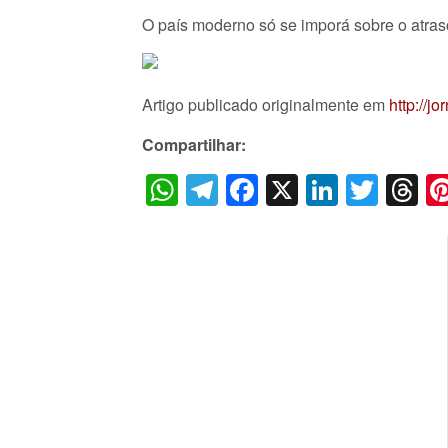
O país moderno só se imporá sobre o atraso
Artigo publicado originalmente em
http://j
Compartilhar:
WhatsApp
Telegram
Facebook
X
LinkedI
Twitt
T