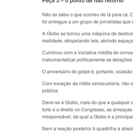
Peça 3 – o ponto de não retorno
Não se sabe o que ocorreu de lá para cá. 
foi entregue a um grupo de jornalistas qu
A Globo se tornou uma máquina de destruiç
realidade, atropelando leis, abrindo espaç
Culminou com a iniciativa inédita de con
instrumentalizar politicamente as delações
O aniversário do golpe é, portanto, ocasiã
Com exceção da mídia venezuelana, não se
pública.
Deve-se à Globo, mais do que a qualquer 
torto e a direito no Congresso, as ameaças
irresponsável, da qual a Globo é a principal
Nem a reação posterior à quadrilha a absol