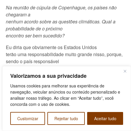
Na reunião de cúpula de Copenhague, os países não
chegaram a
nenhum acordo sobre as questões climáticas. Qual a
probabilidade de o próximo
encontro ser bem sucedido?
Eu diria que obviamente os Estados Unidos
terão uma responsabilidade muito grande nisso, porque,
sendo o país responsável
pelo maior número de emissões, cabe a ele chegar com
metas concretas. As metas
Valorizamos a sua privacidade
que os Estados Unidos estabeleceram até agora são
Usamos cookies para melhorar sua experiência de
ridículas. Elas tiveram
navegação, veicular anúncios ou conteúdo personalizado e
reflexo também no próprio comportamento da União
analisar nosso tráfego. Ao clicar em “Aceitar tudo”, você
Europeia, como já mencionei. A
concorda com o uso de cookies.
União Europeia tinha metas mais ambiciosas, mas como
viu que os Estados Unidos
Customizar
Rejeitar tudo
Aceitar tudo
estavam na retranca, de certa maneira diminuiu as metas