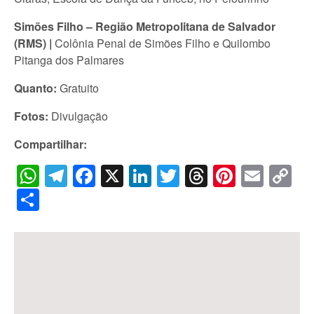
Simões Filho – Região Metropolitana de Salvador
(RMS) |
Colônia Penal de Simões Filho e Quilombo
Pitanga dos Palmares
Quanto:
Gratuito
Fotos:
Divulgação
Compartilhar:
WhatsApp
Telegram
Facebook
X
LinkedIn
Twitter
Threads
Pintere
Emai
C
Li
Share