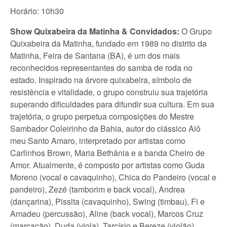
Horário: 10h30
Show Quixabeira da Matinha & Convidados:
O Grupo
Quixabeira da Matinha, fundado em 1989 no distrito da
Matinha, Feira de Santana (BA), é um dos mais
reconhecidos representantes do samba de roda no
estado. Inspirado na árvore quixabeira, símbolo de
resistência e vitalidade, o grupo construiu sua trajetória
superando dificuldades para difundir sua cultura. Em sua
trajetória, o grupo perpetua composições do Mestre
Sambador Coleirinho da Bahia, autor do clássico Alô
meu Santo Amaro, interpretado por artistas como
Carlinhos Brown, Maria Bethânia e a banda Cheiro de
Amor. Atualmente, é composto por artistas como Guda
Moreno (vocal e cavaquinho), Chica do Pandeiro (vocal e
pandeiro), Zezé (tamborim e back vocal), Andrea
(dançarina), Pissita (cavaquinho), Swing (timbau), Fi e
Amadeu (percussão), Aline (back vocal), Marcos Cruz
(marcação), Duda (viola), Tarcísio e Bereze (violão).