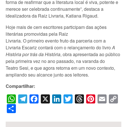
forma de reafirmar que a literatura local é viva, potente e
merece ser celebrada continuamente”, destaca a
idealizadora da Raiz Livraria, Katiana Rigaud.
Hoje mais de cem escritores participam das ações
literárias promovidas pela Raiz
Livraria. O primeiro evento fruto da parceria com a
Livraria Escariz contará com o relançamento do livro
A
História por trás da História
, obra apresentada ao público
pela primeira vez no ano passado, na varanda do
Teatro Sesi, e que agora retorna em um novo contexto,
ampliando seu alcance junto aos leitores.
Compartilhar:
WhatsApp
Telegram
Facebook
X
LinkedIn
Twitter
Threads
Pintere
Emai
C
Li
Share