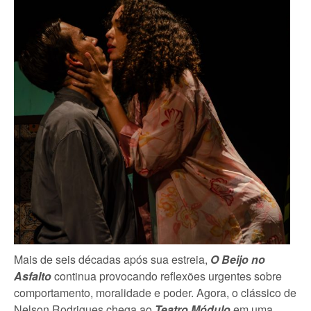
Mais de seis décadas após sua estreia,
O Beijo no
Asfalto
continua provocando reflexões urgentes sobre
comportamento, moralidade e poder. Agora, o clássico de
Nelson Rodrigues chega ao
Teatro Módulo
em uma