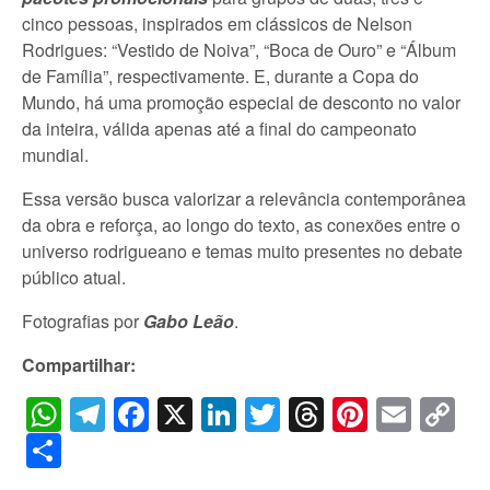
cinco pessoas, inspirados em clássicos de Nelson
Rodrigues: “Vestido de Noiva”, “Boca de Ouro” e “Álbum
de Família”, respectivamente. E, durante a Copa do
Mundo, há uma promoção especial de desconto no valor
da inteira, válida apenas até a final do campeonato
mundial.
Essa versão busca valorizar a relevância contemporânea
da obra e reforça, ao longo do texto, as conexões entre o
universo rodrigueano e temas muito presentes no debate
público atual.
Fotografias por
Gabo Leão
.
Compartilhar:
WhatsApp
Telegram
Facebook
X
LinkedIn
Twitter
Threads
Pintere
Emai
C
Li
Share