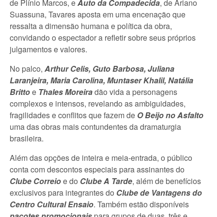
de Plínio Marcos, e
Auto da Compadecida
, de Ariano
Suassuna, Tavares aposta em uma encenação que
ressalta a dimensão humana e política da obra,
convidando o espectador a refletir sobre seus próprios
julgamentos e valores.
No palco,
Arthur Celis, Guto Barbosa, Juliana
Laranjeira, Maria Carolina, Muntaser Khalil, Natália
Britto
e
Thales Moreira
dão vida a personagens
complexos e intensos, revelando as ambiguidades,
fragilidades e conflitos que fazem de
O Beijo no Asfalto
uma das obras mais contundentes da dramaturgia
brasileira.
Além das opções de inteira e meia-entrada, o público
conta com descontos especiais para assinantes do
Clube Correio
e do
Clube A Tarde
, além de benefícios
exclusivos para integrantes do
Clube de Vantagens do
Centro Cultural Ensaio
. Também estão disponíveis
pacotes promocionais
para grupos de duas, três e