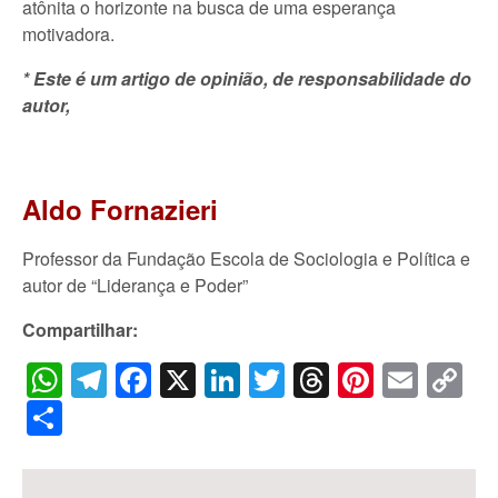
atônita o horizonte na busca de uma esperança
motivadora.
* Este é um artigo de opinião, de responsabilidade do
autor,
Aldo Fornazieri
Professor da Fundação Escola de Sociologia e Política e
autor de “Liderança e Poder”
Compartilhar:
WhatsApp
Telegram
Facebook
X
LinkedIn
Twitter
Threads
Pintere
Emai
C
Li
Share