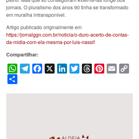
jornais. O pluralismo dos anos 90 tinha se transformado
em muralha intransponível.
Artigo publicado originalmente em
https://jornalggn.com.br/noticia/o-duro-acerto-de-contas-
da-midia-com-ela-mesma-por-luis-nassif
Compartilhar:
WhatsApp
Telegram
Facebook
X
LinkedIn
Twitter
Threads
Pintere
Emai
C
Li
Share