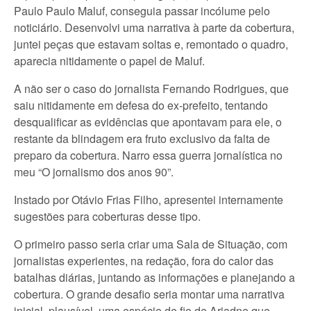
Paulo Paulo Maluf, conseguia passar incólume pelo
noticiário. Desenvolvi uma narrativa à parte da cobertura,
juntei peças que estavam soltas e, remontado o quadro,
aparecia nitidamente o papel de Maluf.
A não ser o caso do jornalista Fernando Rodrigues, que
saiu nitidamente em defesa do ex-prefeito, tentando
desqualificar as evidências que apontavam para ele, o
restante da blindagem era fruto exclusivo da falta de
preparo da cobertura. Narro essa guerra jornalística no
meu “O jornalismo dos anos 90”.
Instado por Otávio Frias Filho, apresentei internamente
sugestões para coberturas desse tipo.
O primeiro passo seria criar uma Sala de Situação, com
jornalistas experientes, na redação, fora do calor das
batalhas diárias, juntando as informações e planejando a
cobertura. O grande desafio seria montar uma narrativa
inicial, plausível, uma espécie de fio de Ariadne que