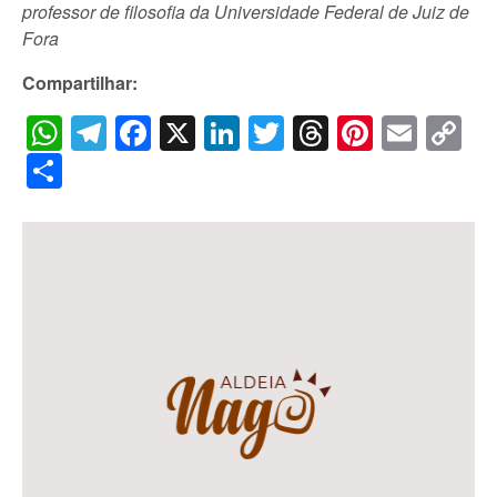
professor de filosofia da Universidade Federal de Juiz de
Fora
Compartilhar:
WhatsApp
Telegram
Facebook
X
LinkedIn
Twitter
Threads
Pintere
Emai
C
Li
Share