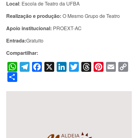
Local
: Escola de Teatro da UFBA
Realização e produção:
O Mesmo Grupo de Teatro
Apoio institucional:
PROEXT-AC
Entrada:
Gratuito
Compartilhar:
WhatsApp
Telegram
Facebook
X
LinkedIn
Twitter
Threads
Pintere
Emai
C
Li
Share