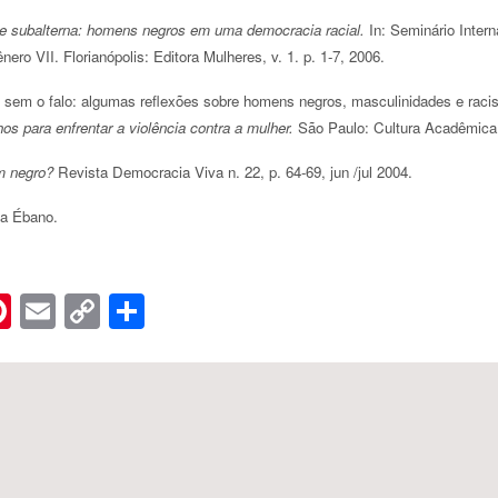
 subalterna: homens negros em uma democracia racial.
In: Seminário Inter
ro VII. Florianópolis: Editora Mulheres, v. 1. p. 1-7, 2006.
em o falo: algumas reflexões sobre homens negros, masculinidades e racis
 para enfrentar a violência contra a mulher.
São Paulo: Cultura Acadêmica,
em negro?
Revista Democracia Viva n. 22, p. 64-69, jun /jul 2004.
a Ébano.
n
er
hreads
Pinterest
Email
Copy
Share
Link