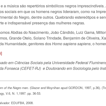
arte e a música são repertórios simbólicos negros imprescindívei
tos sociais em que os homens negros lideraram, como na Impren
imental do Negro, dentre outros. Quebrando estereótipos e se
orte e indispensável presença das mulheres negras.
omos Abdias do Nascimento, João Cândido, Luiz Gama, Milton
mos, Grande Otelo, Solano Trindade, Benjamim de Oliveira, 
 da Humanidade, genitores dos
Homo sapiens sapiens
, o home
6]
ado em Ciências Sociais pela Universidade Federal Fluminen
da Fonseca (CEFET-RJ) e Doutorando em Sociologia pelo Instit
lem of the Negro men.
(Glazer and Moynihan apud GORDON, 1997, p.36). (Tr
ogy, V.6, N. 1,1997. pp. 36-53.
alvador: EDUFBA, 2008.