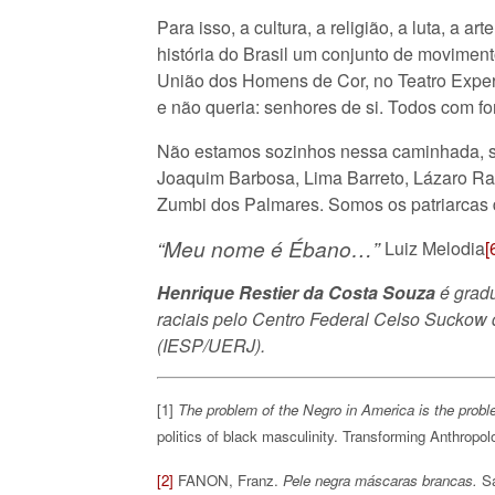
Para isso, a cultura, a religião, a luta, a 
história do Brasil um conjunto de movimen
União dos Homens de Cor, no Teatro Exper
e não queria: senhores de si. Todos com f
Não estamos sozinhos nessa caminhada, s
Joaquim Barbosa, Lima Barreto, Lázaro Ra
Zumbi dos Palmares. Somos os patriarcas
“Meu nome é Ébano…”
Luiz Melodia
[
Henrique Restier da Costa Souza
é gradu
raciais pelo Centro Federal Celso Suckow 
(IESP/UERJ).
[1]
The problem of the Negro in America is the prob
politics of black masculinity. Transforming Anthropol
[2]
FANON, Franz.
Pele negra máscaras brancas.
S