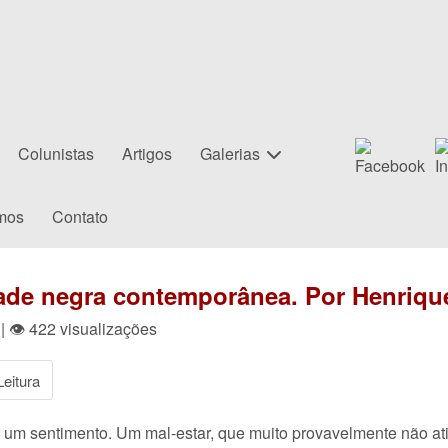
Colunistas
Artigos
Galerias
mos
Contato
ade negra contemporânea. Por Henriqu
| 👁 422 visualizações
eitura
e um sentimento. Um mal-estar, que muito provavelmente não 