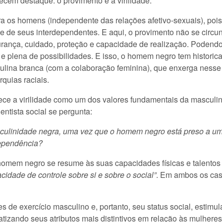
em destaque: o provimento e a virilidade.
ra os homens (independente das relações afetivo-sexuais), pois
 e de seus interdependentes. E aqui, o provimento não se circ
urança, cuidado, proteção e capacidade de realização. Podendo
e e plena de possibilidades. E isso, o homem negro tem histori
lina branca (com a colaboração feminina), que enxerga nesse 
rquias raciais.
ce a virilidade como um dos valores fundamentais da masculini
ntista social se pergunta:
culinidade negra, uma vez que o homem negro está preso a uma
dependência?
 homem negro se resume às suas capacidades físicas e talentos
cidade de controle sobre si e sobre o social”
. Em ambos os cas
 de exercício masculino e, portanto, seu status social, estim
atizando seus atributos mais distintivos em relação às mulhere