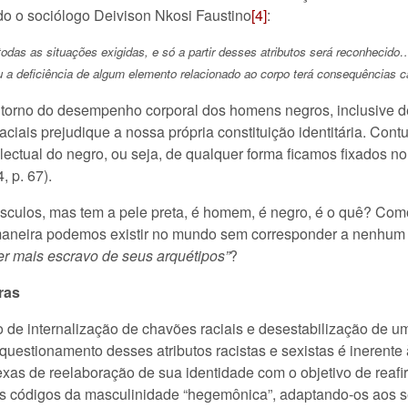
o o sociólogo Deivison Nkosi Faustino
[4]
:
as as situações exigidas, e só a partir desses atributos será reconhecido…
ou a deficiência de algum elemento relacionado ao corpo terá consequências c
em torno do desempenho corporal dos homens negros, inclusive
iais prejudique a nossa própria constituição identitária. Contu
lectual do negro, ou seja, de qualquer forma ficamos fixados n
, p. 67).
culos, mas tem a pele preta, é homem, é negro, é o quê? Como 
aneira podemos existir no mundo sem corresponder a nenhum d
er mais escravo de seus arquétipos”
?
ras
e internalização de chavões raciais e desestabilização de um
 questionamento desses atributos racistas e sexistas é ineren
plexas de reelaboração de sua identidade com o objetivo de rea
s códigos da masculinidade “hegemônica”, adaptando-os aos se