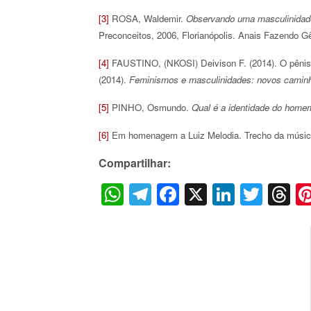
[3]
ROSA, Waldemir.
Observando uma masculinidade
Preconceitos, 2006, Florianópolis. Anais Fazendo Gêne
[4]
FAUSTINO, (NKOSI) Deivison F. (2014). O pênis s
(2014).
Feminismos e masculinidades: novos caminhos
[5]
PINHO, Osmundo.
Qual é a identidade do hom
[6]
Em homenagem a Luiz Melodia. Trecho da músic
Compartilhar:
WhatsApp
Telegram
Facebook
X
LinkedI
Twitt
T