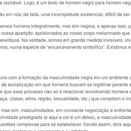
la razoável. Logo, é um texto de homem negro para homem neg
 em nós, de falta, uma incompletude existencial, difícil de ser 
semos homens integralmente, mas sim negros, e apenas isso, 
a nossa aparição
, aprisionados ao nosso corpo melaninado que 
tereótipos. Na verdade, somos em grande medida invisíveis, vi
s, numa espécie de “encarceramento simbólico”. Existimos ent
culo com a formação da masculinidade negra em um ambiente de
e socialização em que homens buscam se legitimar perante se
 e que esse processo não só é relacional (envolvendo homens 
aça, classe, etnia, região, sexualidade, etc.) que compõem o in
mas sim, masculinidades, em constante negociação e enfrentam
linidade prestigiada (e aqui a cor é um deles), a masculinida
uestões complexas para se estabelecer. Sendo assim, dois as