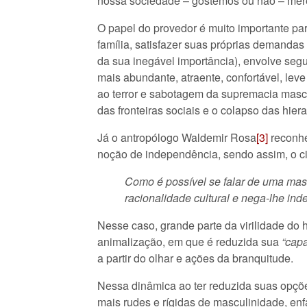
nossa sociedade – gostemos ou não – merec
O papel do provedor é muito importante pa
família, satisfazer suas próprias demandas
da sua inegável importância), envolve seg
mais abundante, atraente, confortável, lev
ao terror e sabotagem da supremacia mascu
das fronteiras sociais e o colapso das hiera
Já o antropólogo Waldemir Rosa
[3]
reconhe
noção de independência, sendo assim, o cie
Como é possível se falar de uma mas
racionalidade cultural e nega-lhe in
Nesse caso, grande parte da virilidade do
animalização, em que é reduzida sua
“capa
a partir do olhar e ações da branquitude.
Nessa dinâmica ao ter reduzida suas opções
mais rudes e rígidas de masculinidade, enf