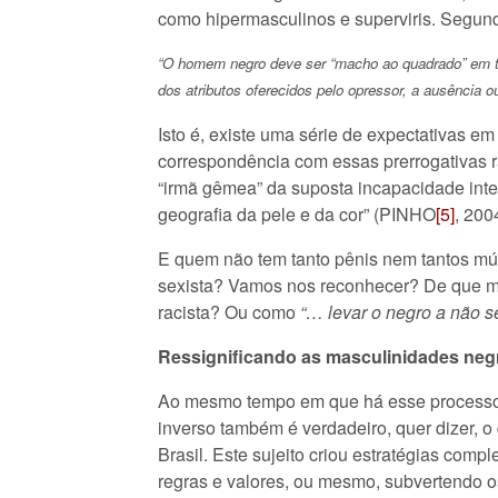
como hipermasculinos e superviris. Segund
“O homem negro deve ser “macho ao quadrado” em tod
dos atributos oferecidos pelo opressor, a ausência 
Isto é, existe uma série de expectativas 
correspondência com essas prerrogativas rac
“irmã gêmea” da suposta incapacidade inte
geografia da pele e da cor” (PINHO
[5]
, 2004
E quem não tem tanto pênis nem tantos mús
sexista? Vamos nos reconhecer? De que m
racista? Ou como
“… levar o negro a não s
Ressignificando as masculinidades neg
Ao mesmo tempo em que há esse processo d
inverso também é verdadeiro, quer dizer, o
Brasil. Este sujeito criou estratégias com
regras e valores, ou mesmo, subvertendo o