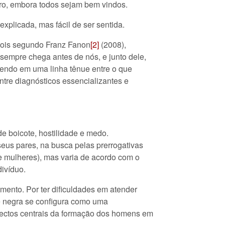
ro, embora todos sejam bem vindos.
explicada, mas fácil de ser sentida.
pois segundo Franz Fanon
[2]
(2008),
sempre chega antes de nós, e junto dele,
vendo em uma linha tênue entre o que
re diagnósticos essencializantes e
 boicote, hostilidade e medo.
us pares, na busca pelas prerrogativas
e mulheres), mas varia de acordo com o
divíduo.
ento. Por ter dificuldades em atender
de negra se configura como uma
pectos centrais da formação dos homens em