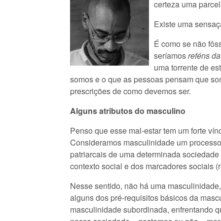
certeza uma parce
Existe uma sensação
É como se não fôs
seríamos
reféns d
uma torrente de es
somos e o que as pessoas pensam que somo
prescrições de como devemos ser.
Alguns atributos do masculino
Penso que esse mal-estar tem um forte vín
Consideramos masculinidade um processo d
patriarcais de uma determinada sociedade
contexto social e dos marcadores sociais (r
Nesse sentido, não há uma masculinidade, 
alguns dos pré-requisitos básicos da mascu
masculinidade subordinada, enfrentando q