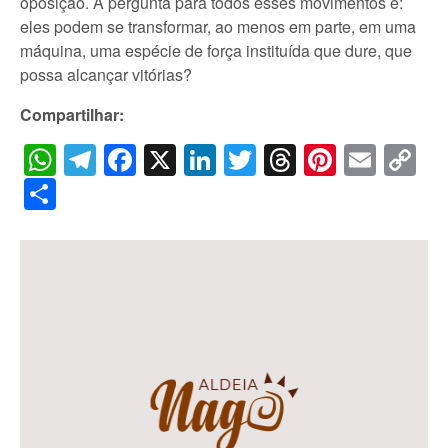
oposição. A pergunta para todos esses movimentos é:
eles podem se transformar, ao menos em parte, em uma
máquina, uma espécie de força instituída que dure, que
possa alcançar vitórias?
Compartilhar:
WhatsApp
Telegram
Facebook
X
LinkedIn
Twitter
Threads
Pintere
Emai
C
Li
Share