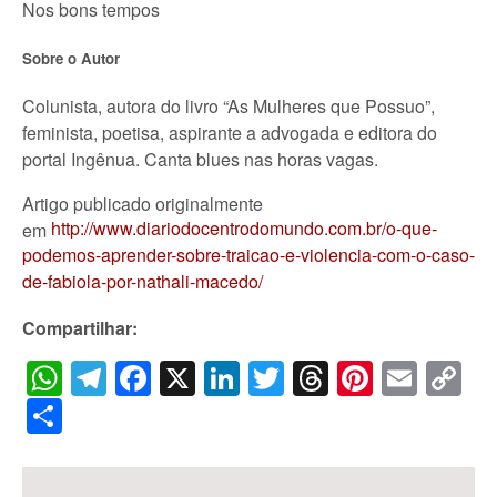
Nos bons tempos
Sobre o Autor
Colunista, autora do livro “As Mulheres que Possuo”,
feminista, poetisa, aspirante a advogada e editora do
portal Ingênua. Canta blues nas horas vagas.
Artigo publicado originalmente
http://www.diariodocentrodomundo.com.br/o-que-
em
podemos-aprender-sobre-traicao-e-violencia-com-o-caso-
de-fabiola-por-nathali-macedo/
Compartilhar:
WhatsApp
Telegram
Facebook
X
LinkedIn
Twitter
Threads
Pintere
Emai
C
Li
Share