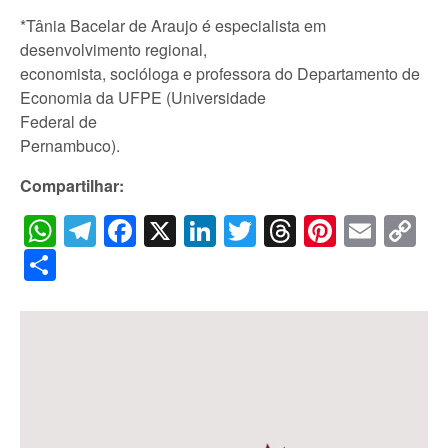
*Tânia Bacelar de Araujo é especialista em
desenvolvimento regional,
economista, socióloga e professora do Departamento de
Economia da UFPE (Universidade
Federal de
Pernambuco).
Compartilhar:
WhatsApp
Telegram
Facebook
X
LinkedIn
Twitter
Threads
Pintere
Emai
C
Li
Share