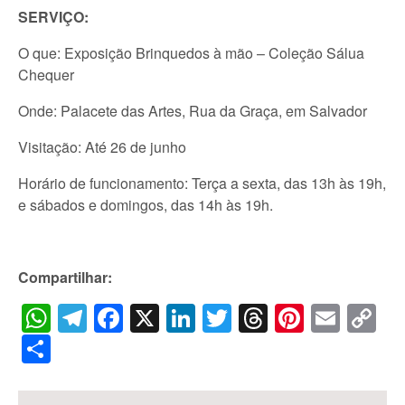
SERVIÇO:
O que: Exposição Brinquedos à mão – Coleção Sálua
Chequer
Onde: Palacete das Artes, Rua da Graça, em Salvador
Visitação: Até 26 de junho
Horário de funcionamento: Terça a sexta, das 13h às 19h,
e sábados e domingos, das 14h às 19h.
Compartilhar:
WhatsApp
Telegram
Facebook
X
LinkedIn
Twitter
Threads
Pintere
Emai
C
Li
Share