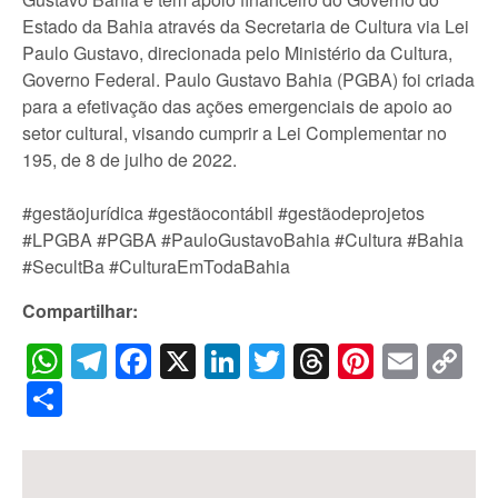
Estado da Bahia através da Secretaria de Cultura via Lei
Paulo Gustavo, direcionada pelo Ministério da Cultura,
Governo Federal. Paulo Gustavo Bahia (PGBA) foi criada
para a efetivação das ações emergenciais de apoio ao
setor cultural, visando cumprir a Lei Complementar no
195, de 8 de julho de 2022.
#gestãojurídica #gestãocontábil #gestãodeprojetos
#LPGBA #PGBA #PauloGustavoBahia #Cultura #Bahia
#SecultBa #CulturaEmTodaBahia
Compartilhar:
WhatsApp
Telegram
Facebook
X
LinkedIn
Twitter
Threads
Pintere
Emai
C
Li
Share