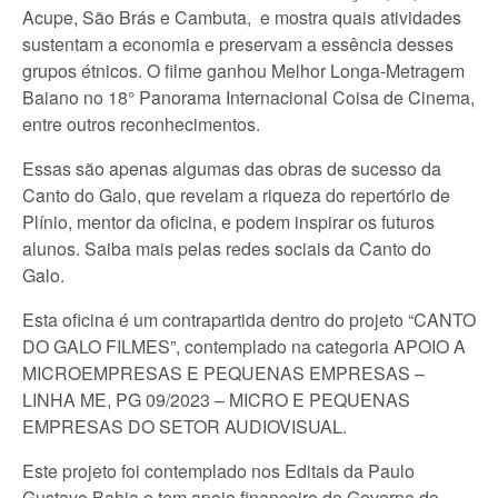
Acupe, São Brás e Cambuta, e mostra quais atividades
sustentam a economia e preservam a essência desses
grupos étnicos. O filme ganhou Melhor Longa-Metragem
Baiano no 18° Panorama Internacional Coisa de Cinema,
entre outros reconhecimentos.
Essas são apenas algumas das obras de sucesso da
Canto do Galo, que revelam a riqueza do repertório de
Plínio, mentor da oficina, e podem inspirar os futuros
alunos. Saiba mais pelas redes sociais da Canto do
Galo.
Esta oficina é um contrapartida dentro do projeto “CANTO
DO GALO FILMES”, contemplado na categoria APOIO A
MICROEMPRESAS E PEQUENAS EMPRESAS –
LINHA ME, PG 09/2023 – MICRO E PEQUENAS
EMPRESAS DO SETOR AUDIOVISUAL.
Este projeto foi contemplado nos Editais da Paulo
Gustavo Bahia e tem apoio financeiro do Governo do