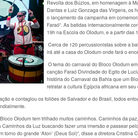
Revolta dos Búzios, em homenagem à Ma
Dantas e Luiz Gonzaga das Virgens, os h
o lançamento da campanha em comemoraç
Faraó”. As batidas internacionalmente co
19h na Escola do Olodum, e a partir das 
Cerca de 120 percussionistas sobre a ba
irá até a casa do Olodum onde fará o en
O tema do carnaval do Bloco Olodum em
canção Faraó Divindade do Egito de Luci
história do Carnaval da Bahia que um Bloc
retratar a cultura Egípcia africana em seu
nsação e contagiou os foliões de Salvador e do Brasil, todos en
ndialmente.
o Bloco Olodum tem trilhado muitos caminhos. Caminhos da paz, 
s Caminhos da Luz buscando fazer uma imersão e passear pelos
orno do grande ‘Aton’ (Deus Sol)”, disse a diretora Cristina C