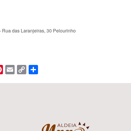
Rua das Laranjeiras, 30 Pelourinho
n
er
hreads
Pinterest
Email
Copy
Share
Link