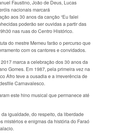
nuel Faustino, João de Deus, Lucas
eróis nacionais marcará
ão aos 30 anos da canção “Eu falei
nhecidas poderão ser ouvidas a partir das
19h30 nas ruas do Centro Histórico.
tuta do mestre Memeu farão o percurso que
cerramento com os cantores e convidados.
 2017 marca a celebração dos 30 anos da
ano Gomes. Em 1987, pela primeira vez na
o Afro teve a ousadia e a irreverência de
 desfile Carnavalesco.
toaram este hino musical que permanece até
da igualdade, do respeito, da liberdade
 mistérios e enigmas da história do Faraó
alacio.