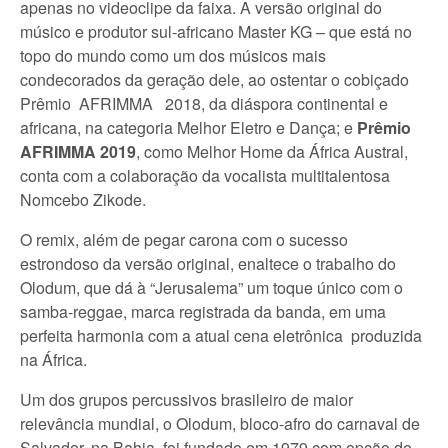
apenas no videoclipe da faixa. A versão original do
músico e produtor sul-africano Master KG – que está no
topo do mundo como um dos músicos mais
condecorados da geração dele, ao ostentar o cobiçado
Prêmio AFRIMMA 2018, da diáspora continental e
africana, na categoria Melhor Eletro e Dança; e
Prêmio
AFRIMMA
2019
, como Melhor Home da África Austral,
conta com a colaboração da vocalista multitalentosa
Nomcebo Zikode.
O remix, além de pegar carona com o sucesso
estrondoso da versão original, enaltece o trabalho do
Olodum, que dá à “Jerusalema” um toque único com o
samba-reggae, marca registrada da banda, em uma
perfeita harmonia com a atual cena eletrônica produzida
na África.
Um dos grupos percussivos brasileiro de maior
relevância mundial, o Olodum, bloco-afro do carnaval de
Salvador, na Bahia, foi fundado em 1979 com opção de