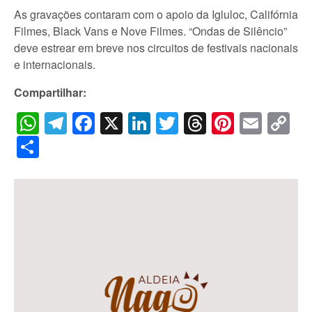
As gravações contaram com o apoio da Igluloc, Califórnia
Filmes, Black Vans e Nove Filmes. “Ondas de Silêncio”
deve estrear em breve nos circuitos de festivais nacionais
e internacionais.
Compartilhar:
WhatsApp
Telegram
Facebook
X
LinkedIn
Twitter
Threads
Pintere
Emai
C
Li
Share