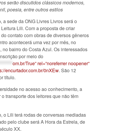
ros serão discutidos clássicos modernos,
enil, poesia, entre outros estilos
o, a sede da ONG Livres Livros será o
Leitura Lili. Com a proposta de criar
ir do contato com obras de diversos gêneros
contro acontecerá uma vez por mês, no
s, no bairro do Costa Azul. Os interessados
inscrição por meio do
********
om.br/True” rel=”noreferrer noopener”
ps://encurtador.com.br/0nXEw
. São 12
r título.
versidade no acesso ao conhecimento, a
ir o transporte dos leitores que não têm
o, o Lili terá rodas de conversas mediadas
isado pelo clube será A Hora da Estrela, de
 século XX.