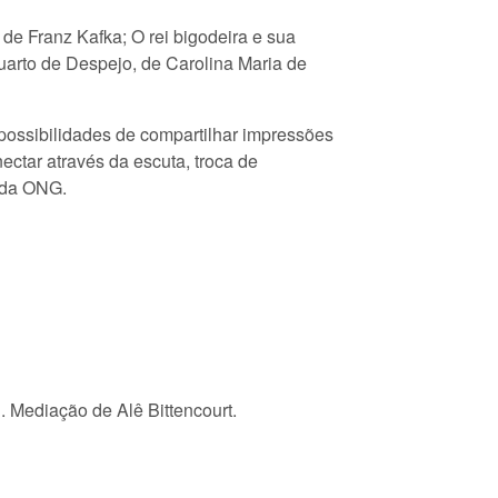
 de Franz Kafka; O rei bigodeira e sua
Quarto de Despejo, de Carolina Maria de
r possibilidades de compartilhar impressões
ctar através da escuta, troca de
ra da ONG.
.
i. Mediação de Alê Bittencourt.