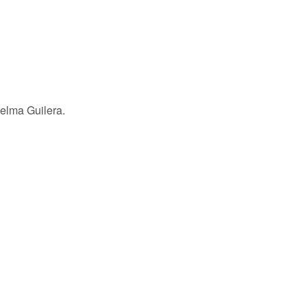
.
 Selma Guilera.