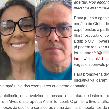
abertas. Nos encont
literatura infantojuv
Entre junho e agost
cenário do Clube de 
experiências a part
literários, cada en
Edifício Civil Tower
já podem realizar a 
formulário
****@
****
target=”_blank”>htt
vagas disponíveis po
Para promover a di
iniciativa vai garant
o empréstimo dos exemplares que serão debatidos.
, autoficção, desenvolvimento pessoal e literatura de testemunh
co Tom Alves e a terapeuta Alê Bittencourt. O primeiro livro anal
famosos da escritora considerada uma das mais importantes do