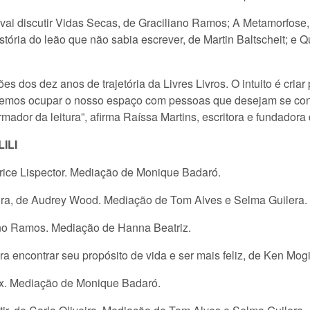
a vai discutir Vidas Secas, de Graciliano Ramos; A Metamorfose,
ória do leão que não sabia escrever, de Martin Baltscheit; e 
s dos dez anos de trajetória da Livres Livros. O intuito é cria
eremos ocupar o nosso espaço com pessoas que desejam se cone
mador da leitura”, afirma Raíssa Martins, escritora e fundado
ILI
larice Lispector. Mediação de Monique Badaró.
heira, de Audrey Wood. Mediação de Tom Alves e Selma Guilera
ano Ramos. Mediação de Hanna Beatriz.
ara encontrar seu propósito de vida e ser mais feliz, de Ken Mog
ux. Mediação de Monique Badaró.