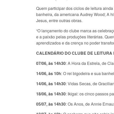
Quem participar dos ciclos de leitura aind
banheira, da americana Audrey Wood; A hist
Jesus, entre outras obras.
“O lançamento do clube marca as celebraçõe
e a paixão pelas produções literárias. Qu
aprendizados e da crença no poder transfor
CALENDÁRIO DO CLUBE DE LEITURA L
07/06, às 14h30
: A Hora da Estrela, de C
14/06, às 10h
: O rei bigodeira e sua ban
14/06, às 14h30
: Vidas Secas, de Gracili
18/06, às 14h30
: Ikigai: os cinco passos p
05/07, às 14h30
: Os Anos, de Annie Erna