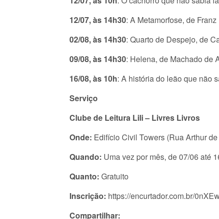
12/07, às 10h
: O cachorro que não sabia l
12/07, às 14h30
: A Metamorfose, de Franz
02/08, às 14h30
: Quarto de Despejo, de C
09/08, às 14h30
: Helena, de Machado de 
16/08, às 10h
: A história do leão que não
Serviço
Clube de Leitura Lili – Livres Livros
Onde:
Edifício Civil Towers (Rua Arthur 
Quando:
Uma vez por mês, de 07/06 até 
Quanto:
Gratuito
Inscrição:
https://encurtador.com.br/0nXE
Compartilhar: