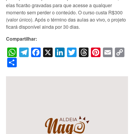
elas ficarão gravadas para que acesse a qualquer
momento sem perder o conteúdo. O curso custa R$300
(valor único). Após o término das aulas ao vivo, o projeto
ficará disponível ainda por 30 dias.
Compartilhar:
WhatsApp
Telegram
Facebook
X
LinkedIn
Twitter
Threads
Pintere
Emai
C
Li
Share