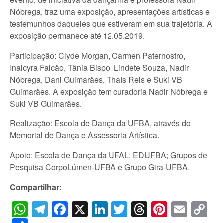
Nóbrega, traz uma exposição, apresentações artísticas e
testemunhos daqueles que estiveram em sua trajetória. A
exposição permanece até 12.05.2019.
Participação: Clyde Morgan, Carmen Paternostro,
Inaicyra Falcão, Tânia Bispo, Lindete Souza, Nadir
Nóbrega, Dani Guimarães, Thaís Reis e Suki VB
Guimarães. A exposição tem curadoria Nadir Nóbrega e
Suki VB Guimarães.
Realização: Escola de Dança da UFBA, através do
Memorial de Dança e Assessoria Artística.
Apoio: Escola de Dança da UFAL; EDUFBA; Grupos de
Pesquisa CorpoLúmen-UFBA e Grupo Gira-UFBA.
Compartilhar:
WhatsApp
Telegram
Facebook
X
LinkedIn
Twitter
Threads
Pintere
Emai
C