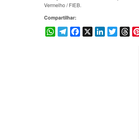
Vermelho / FIEB.
Compartilhar:
WhatsApp
Telegram
Facebook
X
LinkedI
Twitt
T