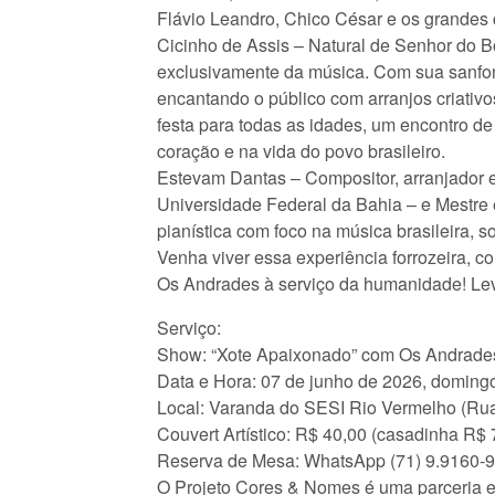
Flávio Leandro, Chico César e os grandes 
Cicinho de Assis – Natural de Senhor do Bo
exclusivamente da música. Com sua sanfona
encantando o público com arranjos criativo
festa para todas as idades, um encontro d
coração e na vida do povo brasileiro.
Estevam Dantas – Compositor, arranjador 
Universidade Federal da Bahia – e Mestre
pianística com foco na música brasileira, s
Venha viver essa experiência forrozeira, 
Os Andrades à serviço da humanidade! Lev
Serviço:
Show: “Xote Apaixonado” com Os Andrades
Data e Hora: 07 de junho de 2026, doming
Local: Varanda do SESI Rio Vermelho (Rua
Couvert Artístico: R$ 40,00 (casadinha R$ 
Reserva de Mesa: WhatsApp (71) 9.9160-
O Projeto Cores & Nomes é uma parceria en