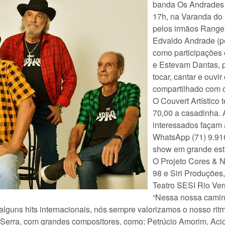
banda Os Andrades 
17h, na Varanda do
pelos irmãos Rangel
Edvaldo Andrade (p
como participações 
e Estevam Dantas, 
tocar, cantar e ouvi
compartilhado com o
O Couvert Artístico 
70,00 a casadinha.
interessados façam 
WhatsApp (71) 9.916
show em grande esti
O Projeto Cores & 
98 e Siri Produções
Teatro SESI Rio Ver
“Nessa nossa camin
guns hits internacionais, nós sempre valorizamos o nosso rit
 Serra, com grandes compositores, como: Petrúcio Amorim, Aci