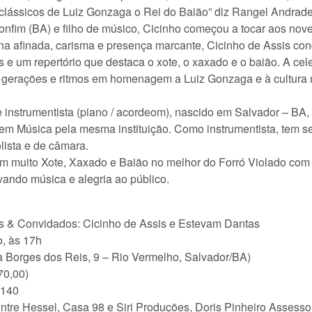
clássicos de Luiz Gonzaga o Rei do Baião” diz Rangel Andrade
nfim (BA) e filho de músico, Cicinho começou a tocar aos nove 
 afinada, carisma e presença marcante, Cicinho de Assis conq
s e um repertório que destaca o xote, o xaxado e o baião. A c
e gerações e ritmos em homenagem a Luiz Gonzaga e à cultura 
e instrumentista (piano / acordeom), nascido em Salvador – 
 em Música pela mesma instituição. Como instrumentista, tem 
olista e de câmara.
com muito Xote, Xaxado e Baião no melhor do Forró Violado com
ando música e alegria ao público.
 & Convidados: Cicinho de Assis e Estevam Dantas
o, às 17h
 Borges dos Reis, 9 – Rio Vermelho, Salvador/BA)
70,00)
9140
tre Hessel, Casa 98 e Siri Produções, Doris Pinheiro Assesso