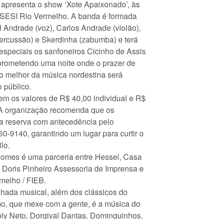
apresenta o show ‘Xote Apaixonado’, às
 SESI Rio Vermelho. A banda é formada
 Andrade (voz), Carlos Andrade (violão),
ercussão) e Skerdinha (zabumba) e terá
especiais os sanfoneiros Cicinho de Assis
prometendo uma noite onde o prazer de
r o melhor da música nordestina será
 público.
tem os valores de R$ 40,00 individual e R$
 A organização recomenda que os
a reserva com antecedência pelo
0-9140, garantindo um lugar para curtir o
lo.
Nomes é uma parceria entre Hessel, Casa
, Doris Pinheiro Assessoria de Imprensa e
melho / FIEB.
hada musical, além dos clássicos do
mo, que mexe com a gente, é a música do
oly Neto, Dorgival Dantas, Dominguinhos,