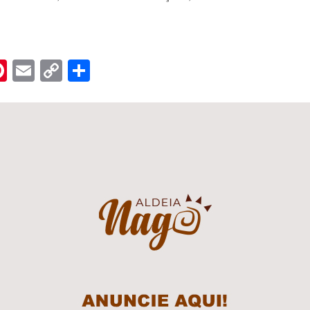
n
er
hreads
Pinterest
Email
Copy
Share
Link