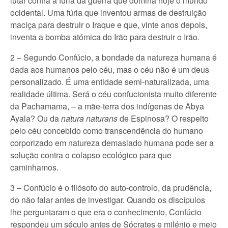
lutar contra a fúria da guerra que domina hoje o mundo
ocidental. Uma fúria que inventou armas de destruição
maciça para destruir o Iraque e que, vinte anos depois,
inventa a bomba atómica do Irão para destruir o Irão.
2 – Segundo Confúcio, a bondade da natureza humana é
dada aos humanos pelo céu, mas o céu não é um deus
personalizado. É uma entidade semi-naturalizada, uma
realidade última. Será o céu confucionista muito diferente
da Pachamama, – a mãe-terra dos indígenas de Abya
Ayala? Ou da
natura naturans
de Espinosa? O respeito
pelo céu concebido como transcendência do humano
corporizado em natureza demasiado humana pode ser a
solução contra o colapso ecológico para que
caminhamos.
3 – Confúcio é o filósofo do auto-controlo, da prudência,
do não falar antes de investigar. Quando os discípulos
lhe perguntaram o que era o conhecimento, Confúcio
respondeu um século antes de Sócrates e milénio e meio