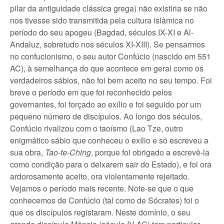
pilar da antiguidade clássica grega) não existiria se não
nos tivesse sido transmitida pela cultura islâmica no
período do seu apogeu (Bagdad, séculos IX-XI e Al-
Andaluz, sobretudo nos séculos XI-XIII). Se pensarmos
no confucionismo, o seu autor Confúcio (nascido em 551
AC), à semelhança do que acontece em geral como os
verdadeiros sábios, não foi bem aceito no seu tempo. Foi
breve o período em que foi reconhecido pelos
governantes, foi forçado ao exílio e foi seguido por um
pequeno número de discípulos. Ao longo dos séculos,
Confúcio rivalizou com o taoísmo (Lao Tze, outro
enigmático sábio que conheceu o exílio e só escreveu a
sua obra,
Tao-te-Ching
, porque foi obrigado a escrevê-la
como condição para o deixarem sair do Estado), e foi ora
ardorosamente aceito, ora violentamente rejeitado.
Vejamos o período mais recente. Note-se que o que
conhecemos de Confúcio (tal como de Sócrates) foi o
que os discípulos registaram. Neste domínio, o seu