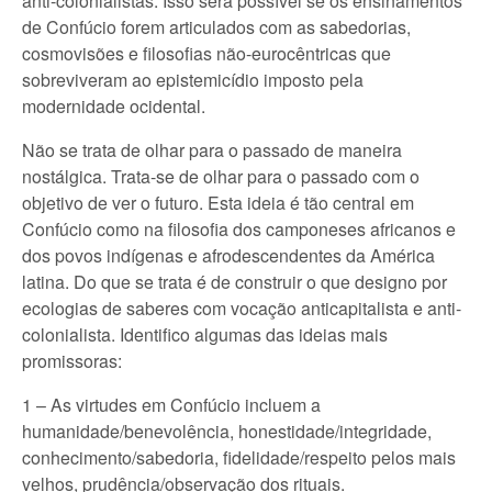
anti-colonialistas. Isso será possível se os ensinamentos
de Confúcio forem articulados com as sabedorias,
cosmovisões e filosofias não-eurocêntricas que
sobreviveram ao epistemicídio imposto pela
modernidade ocidental.
Não se trata de olhar para o passado de maneira
nostálgica. Trata-se de olhar para o passado com o
objetivo de ver o futuro. Esta ideia é tão central em
Confúcio como na filosofia dos camponeses africanos e
dos povos indígenas e afrodescendentes da América
latina. Do que se trata é de construir o que designo por
ecologias de saberes com vocação anticapitalista e anti-
colonialista. Identifico algumas das ideias mais
promissoras:
1 – As virtudes em Confúcio incluem a
humanidade/benevolência, honestidade/integridade,
conhecimento/sabedoria, fidelidade/respeito pelos mais
velhos, prudência/observação dos rituais.