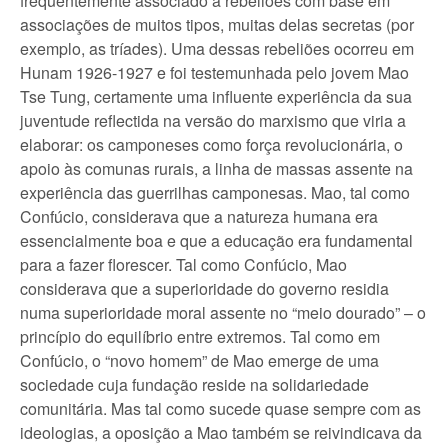
frequentemente associado a rebeliões com base em
associações de muitos tipos, muitas delas secretas (por
exemplo, as tríades). Uma dessas rebeliões ocorreu em
Hunam 1926-1927 e foi testemunhada pelo jovem Mao
Tse Tung, certamente uma influente experiência da sua
juventude reflectida na versão do marxismo que viria a
elaborar: os camponeses como força revolucionária, o
apoio às comunas rurais, a linha de massas assente na
experiência das guerrilhas camponesas. Mao, tal como
Confúcio, considerava que a natureza humana era
essencialmente boa e que a educação era fundamental
para a fazer florescer. Tal como Confúcio, Mao
considerava que a superioridade do governo residia
numa superioridade moral assente no “meio dourado” – o
princípio do equilíbrio entre extremos. Tal como em
Confúcio, o “novo homem” de Mao emerge de uma
sociedade cuja fundação reside na solidariedade
comunitária. Mas tal como sucede quase sempre com as
ideologias, a oposição a Mao também se reivindicava da