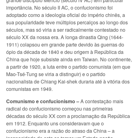
grande discípulo Mêncio (século IV AC) tem particular
importância. No século II AC, o confucionismo foi
adoptado como a ideologia oficial do império chinês, a
sua popularidade teve múltiplos percalços ao longo dos
séculos, mas só viria a ser radicalmente contestado no
século XX da nossa era. A longa dinastia Qing (1644-
1911) colapsou em grande parte devido às guerras do
ópio da década de 1840 e deu origem à República da
China que hoje subsiste ainda em Taiwan. No continente,
a partir de 1920, a luta entre o partido comunista (em que
Mao-Tsé-Tung se viria a distinguir) e o partido
nacionalista de Chiang Kai-shek duraria até à vitória dos
comunistas em 1949.
Comunismo e confucionismo –
A contestação mais
radical do confucionismo começou nas primeiras
décadas do século XX com a proclamação da República
em 1912. Enquanto uns consideravam que o
confucionismo era a razão do atraso da China – a