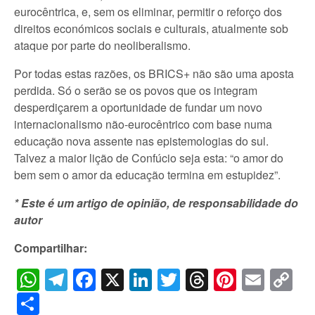
eurocêntrica, e, sem os eliminar, permitir o reforço dos
direitos económicos sociais e culturais, atualmente sob
ataque por parte do neoliberalismo.
Por todas estas razões, os BRICS+ não são uma aposta
perdida. Só o serão se os povos que os integram
desperdiçarem a oportunidade de fundar um novo
internacionalismo não-eurocêntrico com base numa
educação nova assente nas epistemologias do sul.
Talvez a maior lição de Confúcio seja esta: “o amor do
bem sem o amor da educação termina em estupidez”.
* Este é um artigo de opinião, de responsabilidade do
autor
Compartilhar:
WhatsApp
Telegram
Facebook
X
LinkedIn
Twitter
Threads
Pintere
Emai
C
Li
Share