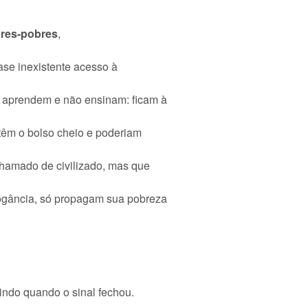
res-pobres
,
ase inexistente acesso à
 aprendem e não ensinam: ficam à
 têm o bolso cheio e poderiam
chamado de civilizado, mas que
ogância, só propagam sua pobreza
indo quando o sinal fechou.