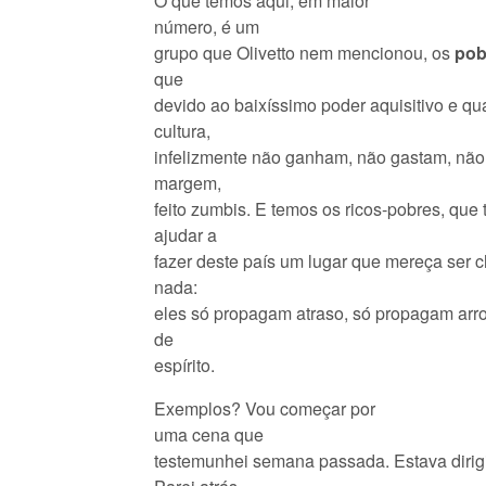
O que temos aqui, em maior
número, é um
grupo que Olivetto nem mencionou, os
pob
que
devido ao baixíssimo poder aquisitivo e qu
cultura,
infelizmente não ganham, não gastam, não
margem,
feito zumbis. E temos os ricos-pobres, que
ajudar a
fazer deste país um lugar que mereça ser 
nada:
eles só propagam atraso, só propagam arr
de
espírito.
Exemplos? Vou começar por
uma cena que
testemunhei semana passada. Estava dirig