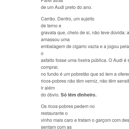
Parei atrás
de um Audi preto do ano.
Carrão. Dentro, um sujeito
de terno e
gravata que, cheio de si, não teve dúvida: a
amassou uma
embalagem de cigarro vazia e a jogou pela
o
asfalto fosse uma lixeira pública. O Audi é
comprar,
no fundo é um pobretão que só tem a oferec
ricos-pobres não têm verniz, não têm sensi
ir além
do óbvio.
Só têm dinheiro.
Os ricos-pobres pedem no
restaurante o
vinho mais caro e tratam o garçom com de
sentam com as