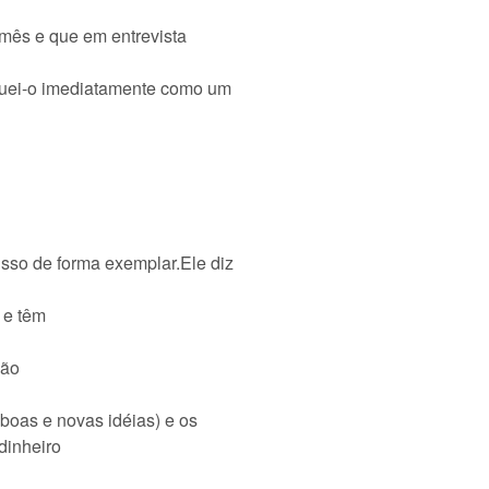
mês e que em entrevista
fiquei-o imediatamente como um
isso de forma exemplar.Ele diz
 e têm
são
boas e novas idéias) e os
 dinheiro