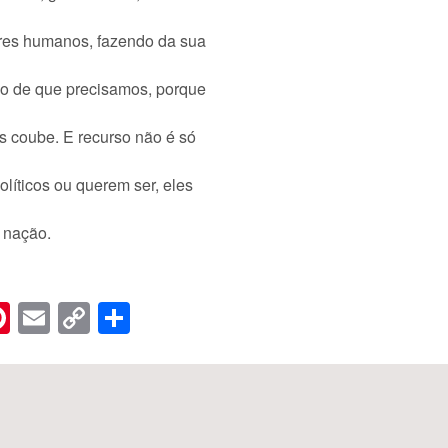
eres humanos, fazendo da sua
uxo de que precisamos, porque
s coube. E recurso não é só
olíticos ou querem ser, eles
 nação.
n
er
hreads
Pinterest
Email
Copy
Share
Link