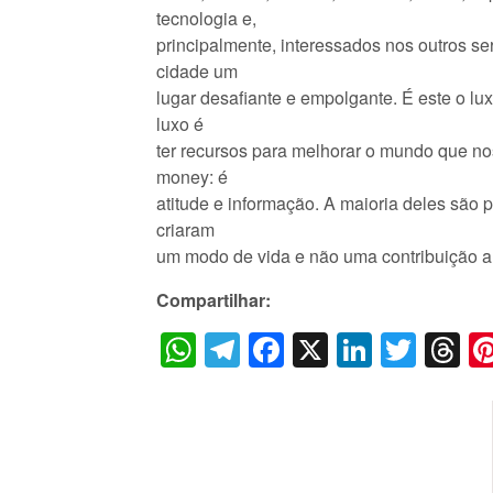
tecnologia e,
principalmente, interessados nos outros s
cidade um
lugar desafiante e empolgante. É este o l
luxo é
ter recursos para melhorar o mundo que no
money: é
atitude e informação. A maioria deles são p
criaram
um modo de vida e não uma contribuição a
Compartilhar:
WhatsApp
Telegram
Facebook
X
LinkedI
Twitt
T