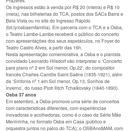
Prazeres.
Os ingressos estão à venda por R$ 20 (inteira) e R$ 10
(meia), nas bilheterias do TCA, postos dos SACs Barra e
Bela Vista ou no site do Ingresso Rápido
(bit.ly/osbaemfamilia). Em parceria com o TCA e a Osba,
o Teatro Lambe-Lambe receberá o público do concerto
com apresentações dos seus espetáculos, no Foyer do
Teatro Castro Alves, a partir das 16h.
Nesta apresentação comemorativa, a Osba e o pianista
convidado Leonardo Hilsdorf vão interpretar o ‘Concerto
para piano nº 2 em Sol menor, Op.22’, do compositor
francês Charles-Camille Saint-Saëns (1835-1921), além
da ‘Sinfonia nº 1 em Sol menor, Op.13, Sonhos de
Inverno’, do russo Piotr Ilitch Tchaikovsky (1840-1893).
Osba 37 anos
Em setembro, a Osba promove uma série de concertos
com características diferentes, com experiências
inovadoras e acolhedoras, como é o caso da Série Mãe
Menininha, no formato Osba em Casa (público e
orquestra juntos no palco do TCA); o OSBAnoMAM, com