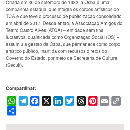
Criada em 30 de setembro de 1982, a Osba é uma
companhia estadual que integra os corpos artísticos do
TCA e que teve o processo de publicização consolidado
em abril de 2017. Desde então, a Associação Amigos do
Teatro Castro Alves (ATCA) – entidade sem fins
lucrativos, qualificada como Organização Social (OS) –
assumiu a gestão da Osba, que permanece como corpo
artístico público, mantida com recursos diretos do
Governo do Estado, por meio da Secretaria de Cultura
(Secult).
Compartilhar:
WhatsApp
Telegram
Facebook
X
LinkedIn
Twitter
Threads
Pintere
Emai
C
Li
Share