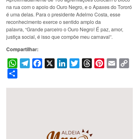
na rua com o apoio do Ouro Negro, e o Apaxes do Tororó
é uma delas. Para o presidente Adelmo Costa, esse
reconhecimento exerce o sentido amplo da
palavra, “Grande parceiro o Ouro Negro! É paz, amor,
justiça social, é isso que compõe meu carnaval”.
Compartilhar:
WhatsApp
Telegram
Facebook
X
LinkedIn
Twitter
Threads
Pintere
Emai
C
Li
Share