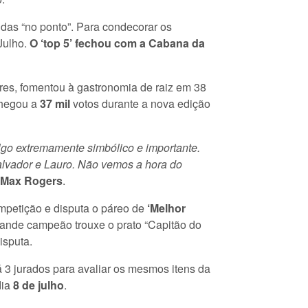
idas “no ponto”. Para condecorar os
Julho.
O ‘top 5’ fechou com a Cabana da
es, fomentou à gastronomia de raiz em 38
chegou a
37 mil
votos durante a nova edição
go extremamente simbólico e importante.
Salvador e Lauro. Não vemos a hora do
Max Rogers
.
mpetição e disputa o páreo de
‘Melhor
grande campeão trouxe o prato “Capitão do
isputa.
3 jurados para avaliar os mesmos itens da
dia
8 de julho
.