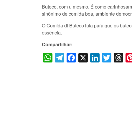
Buteco, com u mesmo. É como carinhosament
sinônimo de comida boa, ambiente democrá
O Comida di Buteco luta para que os buteco
essência.
Compartilhar:
WhatsApp
Telegram
Facebook
X
LinkedI
Twitt
T