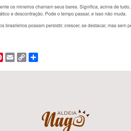
e os mineiros chamam seus bares. Significa, acima de tudo, a
tico e descontração. Pode o tempo passar, e isso não muda.
s brasileiros possam persistir, crescer, se destacar, mas sem p
n
er
hreads
Pinterest
Email
Copy
Share
Link