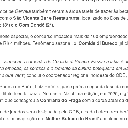
nce de Cerveja
também tiveram a árdua tarefa de trazer às beb
 com o
São Vicente Bar e Restaurante
, localizado no
Dois de 
e (3ª) e o Com Dendê (2ª).
oite especial, o concurso impactou mais de 100 empreendedor
de R$ 4 milhões. Fenômeno sazonal, o ‘
Comida di Buteco
‘ já 
: conhecer o campeão do Comida di Buteco. Passar a faixa é al
r a emoção, os sorrisos e o fomento da cultura botequeira em 
no que vem”,
conclui o coordenador regional nordeste do CDB,
Panela de Barro, Luiz Pereira, parte para a segunda fase da co
o título inédito para o Nordeste. Na última edição, em 2025, o 
a”, que consagrou a
Confraria do Fraga
com a coroa atual da d
 de jurados será designada pelo CDB, e cada boteco receberá 
nal e a consagração do
‘Melhor Buteco do Brasil’
acontece no 