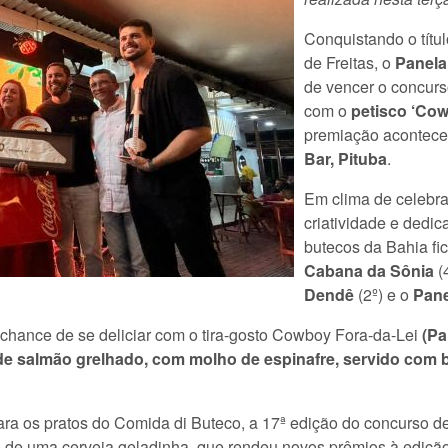
Conquistando o títu
de Freitas, o
Panela
de vencer o concurs
com o
petisco ‘Cow
premiação aconteceu 
Bar, Pituba
.
Em clima de celebra
criatividade e dedi
butecos da Bahia fi
Cabana da Sônia
(
Dendê
(2º) e o
Panel
a chance de se deliciar com o tira-gosto Cowboy Fora-da-Lei
(Pa
 de salmão grelhado, com molho de espinafre, servido co
ara os pratos do Comida di Buteco, a 17ª edição do concurso de
 de uma cerveja geladinha, que rendeu novos prêmios à ediçã