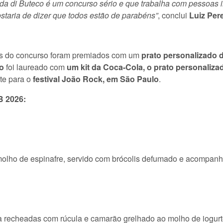
da di Buteco é um concurso sério e que trabalha com pessoas inc
staria de dizer que todos estão de parabéns”
, conclui
Luiz Pere
istas do concurso foram premiados com um
prato personalizado 
ro
foi laureado com
um kit da Coca-Cola, o prato personaliz
e para o
festival João Rock, em São Paulo
.
B 2026:
molho de espinafre, servido com brócolis defumado e acompanha
 recheadas com rúcula e camarão grelhado ao molho de iogurt