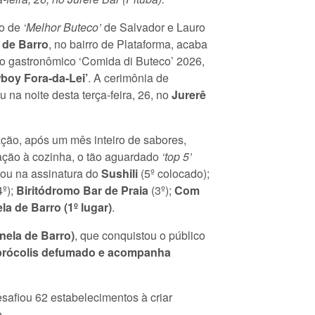
lo de
‘Melhor Buteco’
de Salvador e Lauro
 de Barro
, no bairro de Plataforma, acaba
o gastronômico ‘Comida di Buteco’ 2026,
boy Fora-da-Lei’
. A cerimônia de
na noite desta terça-feira, 26, no
Jurerê
ção, após um mês inteiro de sabores,
cação à cozinha, o tão aguardado
‘top 5’
cou na assinatura do
Sushili
(5º colocado);
4º);
Biritódromo Bar de Praia
(3º);
Com
a de Barro (1º lugar)
.
nela de Barro)
, que conquistou o público
m brócolis defumado e acompanha
safiou 62 estabelecimentos à criar
o.