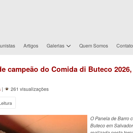
unistas
Artigos
Galerias
Quem Somos
Contat
nde campeão do Comida di Buteco 2026,
a
|
261 visualizações
eitura
O Panela de Barro c
Buteco em Salvador 
realizada nesta terça