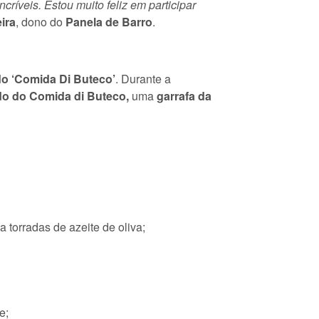
ríveis. Estou muito feliz em participar
ira
, dono do
Panela de Barro
.
do ‘Comida Di Buteco’
. Durante a
ado do Comida di Buteco,
uma
garrafa da
 torradas de azeite de oliva;
e;