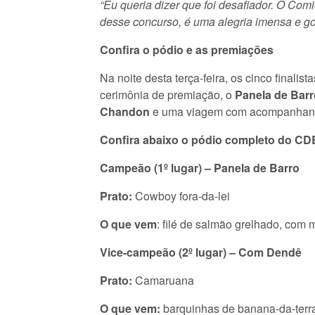
“Eu queria dizer que foi desafiador. O Comi
desse concurso, é uma alegria imensa e go
Confira o pódio e as premiações
Na noite desta terça-feira, os cinco final
cerimônia de premiação, o
Panela de Bar
Chandon
e uma viagem com acompanhant
Confira abaixo o pódio completo do CD
Campeão (1º lugar) – Panela de Barro
Prato:
Cowboy fora-da-lei
O que vem
: filé de salmão grelhado, com 
Vice-campeão (2º lugar) – Com Dendê
Prato:
Camaruana
O que vem:
barquinhas de banana-da-terra