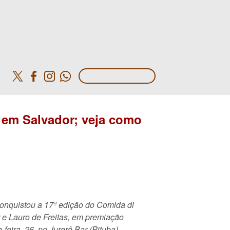
o
 em Salvador; veja como
onquistou a 17ª edição do Comida di
e Lauro de Freitas, em premiação
-feira, 26, no Jurerê Bar (Pituba).