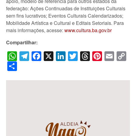
apoio, modelo de referência para outros estados da
federação: Ações Continuadas de Instituições Culturais
sem fins lucrativos; Eventos Culturais Calendarizados;
Mobilidade Artística e Cultural e Editais Setoriais. Para
mais informações, acesse:
www.cultura.ba.gov.br
Compartilhar:
WhatsApp
Telegram
Facebook
X
LinkedIn
Twitter
Threads
Pintere
Emai
C
Li
Share