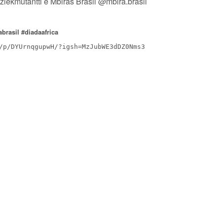
iekmutantti e Mbiras Brasil @mbira.brasil
rasil #diadaafrica
gram.com/p/DYUrnqgupwH/?igsh=MzJubWE3dDZ0Nms3