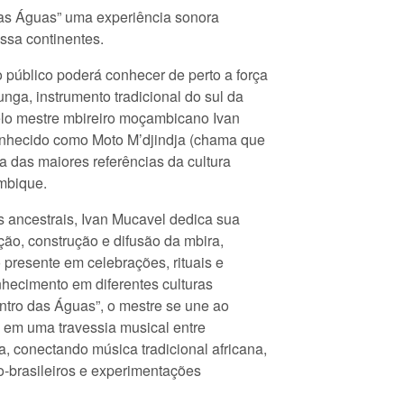
as Águas” uma experiência sonora
ssa continentes.
o público poderá conhecer de perto a força
nga, instrumento tradicional do sul da
elo mestre mbireiro moçambicano Ivan
hecido como Moto M’djindja (chama que
das maiores referências da cultura
mbique.
 ancestrais, Ivan Mucavel dedica sua
ação, construção e difusão da mbira,
 presente em celebrações, rituais e
hecimento em diferentes culturas
ntro das Águas”, o mestre se une ao
l em uma travessia musical entre
 conectando música tradicional africana,
ro-brasileiros e experimentações