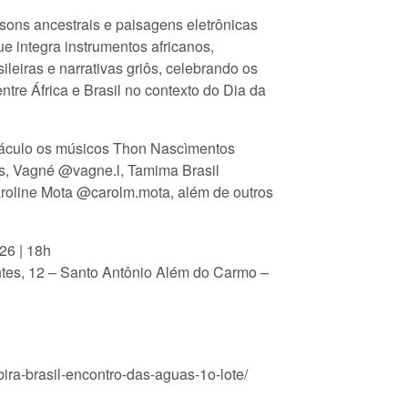
sons ancestrais e paisagens eletrônicas
 integra instrumentos africanos,
ileiras e narrativas griôs, celebrando os
entre África e Brasil no contexto do Dia da
táculo os músicos Thon Nascìmentos
, Vagné @vagne.l, Tamima Brasil
roline Mota @carolm.mota, além de outros
26 | 18h
tes, 12 – Santo Antônio Além do Carmo –
ira-brasil-encontro-das-aguas-1o-lote/