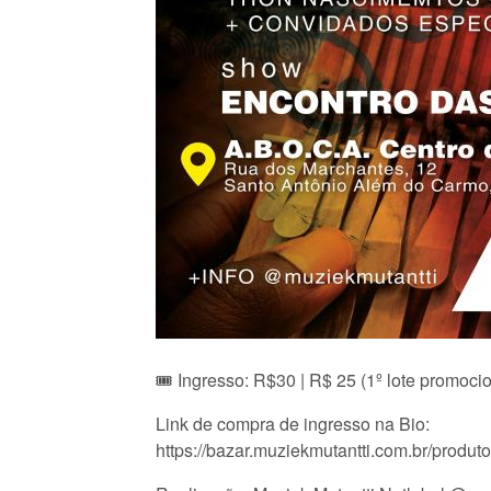
🎟️ Ingresso: R$30 | R$ 25 (1º lote promoci
Link de compra de ingresso na Bio:
https://bazar.muziekmutantti.com.br/produt