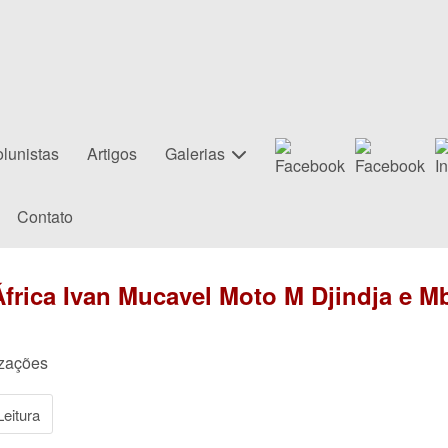
lunistas
Artigos
Galerias
Contato
frica Ivan Mucavel Moto M Djindja e M
izações
eitura