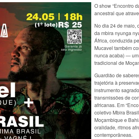
O show “Encontro d
ancestral que atrave
No dia 24 de maio, 
da mbira nyunga nyu
África, conduzida p
Mucavel também con
nunca acaba) — uma 
tradicional de Moça
Guardião de saberes
trajetória à preserv
instrumento sagrado
transmissões de con
africanas. Em “Enco
coletivo Mbira Brasi
Moçambique e Bahia,
oralidade, ritmos af
contemporâneas.