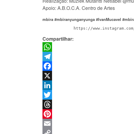
Realização: Muziek Mutantti Netlabel @muz
Apoio: A.B.O.C.A. Centro de Artes
mbira #mbiranyunganyunga #IvanMucavel #mbirab
             https://www.insta
Compartilhar:
WhatsApp
Telegram
Facebook
X
LinkedIn
Twitter
Threads
Pinterest
Email