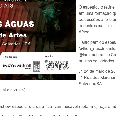
O espetáculo reúne 
em uma formação que
percussões afro-bras
encontros culturais 
África.
Participam do espe
@thon_nascimemtos
@tamimabrasil e Ca
artistas convidados.
📍 24 de maio de 20
📍 Rua dos Marchan
Salvador/BA
onal até 20.05)
o/show-especial-dia-da-africa-ivan-mucavel-moto-m-djindja-e-mb