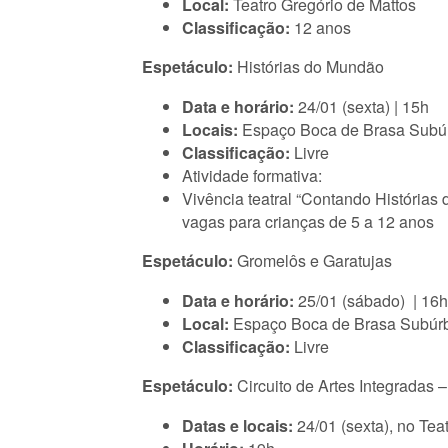
Local:
Teatro Gregório de Mattos
Classificação:
12 anos
Espetáculo:
Histórias do Mundão
Data e horário:
24/01 (sexta) | 15h
Locais:
Espaço Boca de Brasa Subúr
Classificação:
Livre
Atividade formativa:
Vivência teatral “Contando Histórias
vagas para crianças de 5 a 12 anos
Espetáculo:
Gromelôs e Garatujas
Data e horário:
25/01 (sábado) | 16h
Local:
Espaço Boca de Brasa Subúrb
Classificação:
Livre
Espetáculo:
Circuito de Artes Integradas
Datas e locais:
24/01 (sexta), no Tea