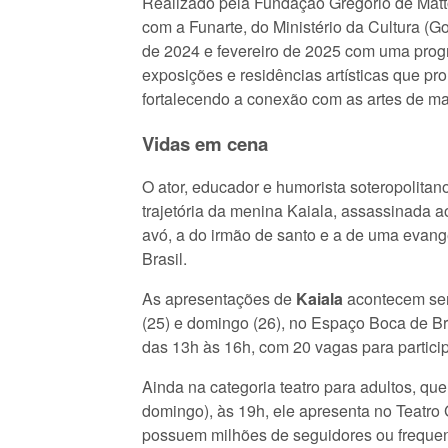
Realizado pela Fundação Gregório de Matto
com a Funarte, do Ministério da Cultura (G
de 2024 e fevereiro de 2025 com uma progr
exposições e residências artísticas que pro
fortalecendo a conexão com as artes de ma
Vidas em cena
O ator, educador e humorista soteropolitano
trajetória da menina Kaiala, assassinada ao
avó, a do irmão de santo e a de uma evangé
Brasil.
As apresentações de
Kaiala
acontecem semp
(25) e domingo (26), no Espaço Boca de Br
das 13h às 16h, com 20 vagas para partici
Ainda na categoria teatro para adultos, qu
domingo), às 19h, ele apresenta no Teatro
possuem milhões de seguidores ou frequen