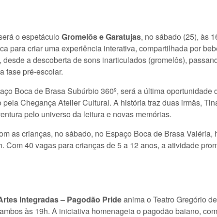
será o espetáculo
Gromelôs e Garatujas
, no sábado (25), às 
ca para criar uma experiência interativa, compartilhada por beb
l, desde a descoberta de sons inarticulados (gromelôs), passan
a fase pré-escolar.
aço Boca de Brasa Subúrbio 360º, será a última oportunidade d
do pela Chegança Atelier Cultural. A história traz duas irmãs, T
tura pelo universo da leitura e novas memórias.
com as crianças, no sábado, no Espaço Boca de Brasa Valéria, h
h. Com 40 vagas para crianças de 5 a 12 anos, a atividade prom
 Artes Integradas – Pagodão Pride
anima o Teatro Gregório de 
 ambos às 19h. A iniciativa homenageia o pagodão baiano, com