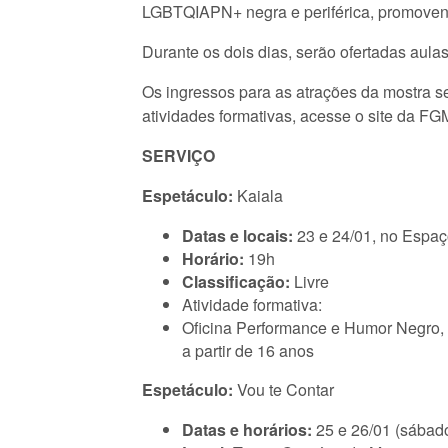
LGBTQIAPN+ negra e periférica, promovendo
Durante os dois dias, serão ofertadas aula
Os ingressos para as atrações da mostra s
atividades formativas, acesse o site da FG
SERVIÇO
Espetáculo:
Kaiala
Datas e locais:
23 e 24/01, no Espaç
Horário:
19h
Classificação:
Livre
Atividade formativa:
Oficina Performance e Humor Negro, 
a partir de 16 anos
Espetáculo:
Vou te Contar
Datas e horários:
25 e 26/01 (sábado