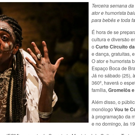
Terceira semana da
ator e humorista ba
para bebês e toda fa
É hora de se prepar
cultura e diversão em
o
Curto Circuito da
e dança, gratuitas, 
O ator e humorista 
Espaço Boca de Bra
Já no sábado (25), 
360º, haverá o espe
família,
Gromelôs e
Além disso, o públi
monólogo
Vou te C
à programação da mo
e no domingo, às 19