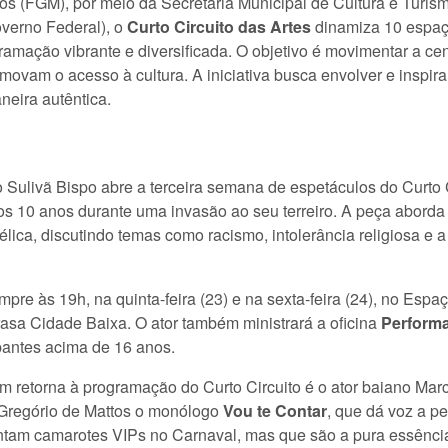
s (FGM), por meio da Secretaria Municipal de Cultura e Turismo
overno Federal), o
Curto Circuito das Artes
dinamiza 10 espaço
amação vibrante e diversificada. O objetivo é movimentar a cen
movam o acesso à cultura. A iniciativa busca envolver e inspira
neira autêntica.
 Sulivã Bispo abre a terceira semana de espetáculos do Curto Cir
s 10 anos durante uma invasão ao seu terreiro. A peça aborda a 
lica, discutindo temas como racismo, intolerância religiosa e 
re às 19h, na quinta-feira (23) e na sexta-feira (24), no Esp
asa Cidade Baixa. O ator também ministrará a oficina
Perform
pantes acima de 16 anos.
em retorna à programação do Curto Circuito é o ator baiano Ma
 Gregório de Mattos o monólogo
Vou te Contar
, que dá voz a 
tam camarotes VIPs no Carnaval, mas que são a pura essência 