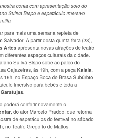
 mostra conta com apresentação solo do
iano Sulivã Bispo e espetáculo imersivo
mília
ar para mais uma semana repleta de
 Salvador! A partir desta quinta-feira (23),
s Artes
apresenta novas atrações de teatro
em diferentes espaços culturais da cidade.
baiano Sulivã Bispo sobe ao palco do
sa Cajazeiras, às 19h, com a peça
Kaiala
.
às 16h, no Espaço Boca de Brasa Subúrbio
táculo imersivo para bebês e toda a
 Garatujas
.
co poderá conferir novamente o
ontar
, do ator Marcelo Praddo, que retorna
stra de espetáculos do festival no sábado
h, no Teatro Gregório de Mattos.