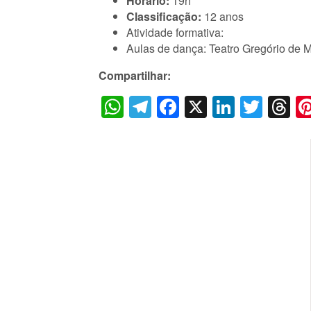
Horário:
19h
Classificação:
12 anos
Atividade formativa:
Aulas de dança: Teatro Gregório de M
Compartilhar:
WhatsApp
Telegram
Facebook
X
LinkedI
Twitt
T