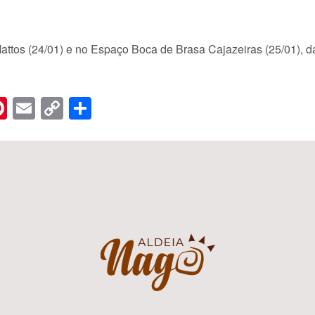
attos (24/01) e no Espaço Boca de Brasa Cajazeiras (25/01), 
n
er
hreads
Pinterest
Email
Copy
Share
Link