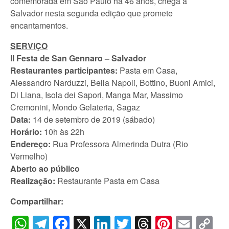
comemorada em São Paulo há 46 anos, chega a
Salvador nesta segunda edição que promete
encantamentos.
SERVIÇO
II Festa de San Gennaro – Salvador
Restaurantes participantes:
Pasta em Casa,
Alessandro Narduzzi, Bella Napoli, Bottino, Buoni Amici,
Di Liana, Isola dei Sapori, Manga Mar, Massimo
Cremonini, Mondo Gelateria, Sagaz
Data:
14 de setembro de 2019 (sábado)
Horário:
10h às 22h
Endereço:
Rua Professora Almerinda Dutra (Rio
Vermelho)
Aberto ao público
Realização:
Restaurante Pasta em Casa
Compartilhar:
WhatsApp
Telegram
Facebook
X
LinkedIn
Twitter
Threads
Pintere
Emai
C