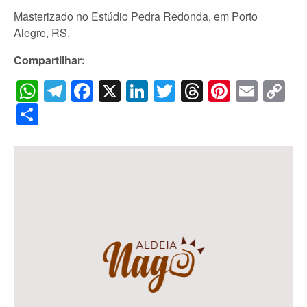
Masterizado no Estúdio Pedra Redonda, em Porto
Alegre, RS.
Compartilhar:
WhatsApp
Telegram
Facebook
X
LinkedIn
Twitter
Threads
Pintere
Emai
C
Li
Share