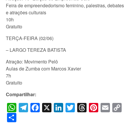
Feira de empreendedorismo feminino, palestras, debates
e atrações culturais
10h
Gratuito
TERÇA-FEIRA (02/06)
– LARGO TEREZA BATISTA
Atração: Movimento Pelô
Aulas de Zumba com Marcos Xavier
7h
Gratuito
Compartilhar:
WhatsApp
Telegram
Facebook
X
LinkedIn
Twitter
Threads
Pintere
Emai
C
Li
Share