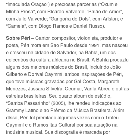
“Imaculada Oração”) e preciosas parcerias (“Oxum e
Minha Prosa”, com Ricardo Valverde; “Baião de Amor”,
com Julio Valverde; “Gangorra de Dois”, com Ariston; e
“Gamela”, com Diogo Ramos e Daniel Russo).
Sobre Péri
– Cantor, compositor, violonista, produtor e
poeta, Péri mora em São Paulo desde 1991, mas nasceu
e cresceu na cidade de Salvador, na Bahia, um dos
epicentros da cultura africana no Brasil. A Bahia produziu
alguns dos maiores músicos do Brasil, incluindo João
Gilberto e Dorival Caymmi, ambos inspirações de Péri,
que teve músicas gravadas por Gal Costa, Margareth
Menezes, Jussara Silveira, Ceumar, Vania Abreu e outras
estrelas brasileiras. Seu quarto álbum de estúdio,
“Samba Passarinho” (2005), lhe rendeu indicações ao
Grammy Latino e ao Prêmio da Música Brasileira. Além
disso, Péri foi premiado algumas vezes com o Troféu
Caymmi e o Rumos Itaú Cultural por sua atuação na
indústria musical. Sua discografia é marcada por