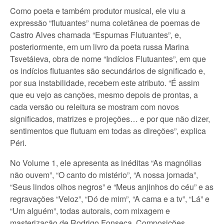
Como poeta e também produtor musical, ele viu a
expressão “flutuantes” numa coletânea de poemas de
Castro Alves chamada “Espumas Flutuantes”, e,
posteriormente, em um livro da poeta russa Marina
Tsvetáieva, obra de nome “Indícios Flutuantes”, em que
os indícios flutuantes são secundários de significado e,
por sua instabilidade, recebem este atributo. “É assim
que eu vejo as canções, mesmo depois de prontas, a
cada versão ou releitura se mostram com novos
significados, matrizes e projeções… e por que não dizer,
sentimentos que flutuam em todas as direções”, explica
Péri.
No Volume 1, ele apresenta as inéditas “As magnólias
não ouvem”, “O canto do mistério”, “A nossa jornada”,
“Seus lindos olhos negros” e “Meus anjinhos do céu” e as
regravações “Veloz”, “Dó de mim”, “A cama e a tv”, “Lá” e
“Um alguém”, todas autorais, com mixagem e
masterização de Rodrigo Fonseca. Composições