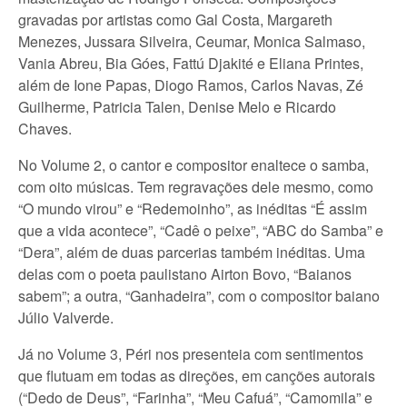
gravadas por artistas como Gal Costa, Margareth
Menezes, Jussara Silveira, Ceumar, Monica Salmaso,
Vania Abreu, Bia Góes, Fattú Djakité e Eliana Printes,
além de Ione Papas, Diogo Ramos, Carlos Navas, Zé
Guilherme, Patricia Talen, Denise Melo e Ricardo
Chaves.
No Volume 2, o cantor e compositor enaltece o samba,
com oito músicas. Tem regravações dele mesmo, como
“O mundo virou” e “Redemoinho”, as inéditas “É assim
que a vida acontece”, “Cadê o peixe”, “ABC do Samba” e
“Dera”, além de duas parcerias também inéditas. Uma
delas com o poeta paulistano Airton Bovo, “Baianos
sabem”; a outra, “Ganhadeira”, com o compositor baiano
Júlio Valverde.
Já no Volume 3, Péri nos presenteia com sentimentos
que flutuam em todas as direções, em canções autorais
(“Dedo de Deus”, “Farinha”, “Meu Cafuá”, “Camomila” e