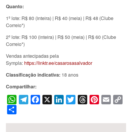
Quanto:
1º lote: R$ 80 (inteira) | R$ 40 (meia) | R$ 48 (Clube
Correio*)
2º lote: R$ 100 (inteira) | R$ 50 (meia) | R$ 60 (Clube
Correio*)
Vendas antecipadas pela
Sympla:
https://linktr.ee/casarosasalvador
Classificação indicativa:
18 anos
Compartilhar:
WhatsApp
Telegram
Facebook
X
LinkedIn
Twitter
Threads
Pintere
Emai
C
Li
Share