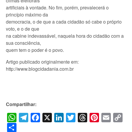
climas eleitorais
artificiais à vontade. No fim, porém, prevalecerá o
princípio máximo da
democracia, o de que a cada cidadão só cabe o próprio
voto, e o de que
na cabine indevassável, naquela hora do cidadão com a
sua consciência,
quem tem o poder é o povo.
Artigo publicado originalmente em:
http://www.blogcidadania.com.br
Compartilhar:
WhatsApp
Telegram
Facebook
X
LinkedIn
Twitter
Threads
Pintere
Emai
C
Li
Share