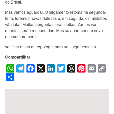
do Brasil.
Mas vamos aguardar. O julgamento retoma na segunda-
feira, teremos novas defesas e, em seguida, os ministros
vão falar. Muitas perguntas foram feitas. Vamos ver
quantas serão respondidas. Mas se aparecer um novo
desmembramento
vai ficar muita antropologia para um julgamento só…
Compartilhar:
WhatsApp
Telegram
Facebook
X
LinkedIn
Twitter
Threads
Pintere
Emai
C
Li
Share