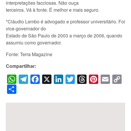
interpretações facciosas. Não ouça
terceiros. Vá à fonte. É melhor e mais seguro.
*Cláudio Lembo é advogado e professor universitário. Foi
vice-governador do
Estado de São Paulo de 2003 a março de 2006, quando
assumiu como governador.
Fonte: Terra Magazine
Compartilhar:
WhatsApp
Telegram
Facebook
X
LinkedIn
Twitter
Threads
Pintere
Emai
C
Li
Share