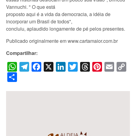
Vannuchi. " O que está
proposto aqui é a vida da democracia, a idéia de
incorporar um Brasil de todos",
concluiu, aplaudido longamente de pé pelos presentes.
Publicado originalmente em www.cartamaior.com.br
Compartilhar:
WhatsApp
Telegram
Facebook
X
LinkedIn
Twitter
Threads
Pintere
Emai
C
Li
Share