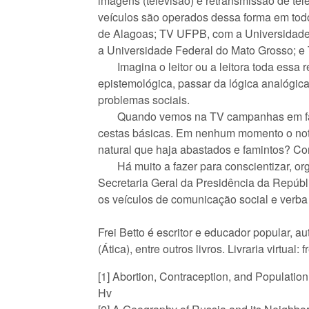
imagens (televisão) e retransmissão de te
veículos são operados dessa forma em todo
de Alagoas; TV UFPB, com a Universidade
a Universidade Federal do Mato Grosso; e 
Imagina o leitor ou a leitora toda essa re
epistemológica, passar da lógica analógica
problemas sociais.
Quando vemos na TV campanhas em favor 
cestas básicas. Em nenhum momento o noti
natural que haja abastados e famintos? C
Há muito a fazer para conscientizar, organ
Secretaria Geral da Presidência da Repúbl
os veículos de comunicação social e verb
Frei Betto é escritor e educador popular, a
(Ática), entre outros livros. Livraria virtual: 
[1] Abortion, Contraception, and Population
Hv