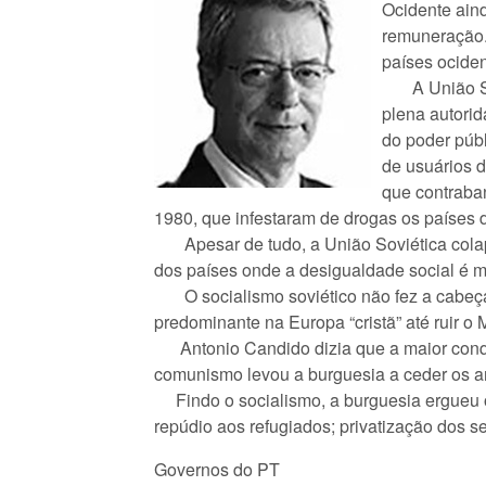
Ocidente ain
remuneração.
países ociden
A União Sovi
plena autorid
do poder públ
de usuários 
que contraba
1980, que infestaram de drogas os países d
Apesar de tudo, a União Soviética colaps
dos países onde a desigualdade social é m
O socialismo soviético não fez a cabeça 
predominante na Europa “cristã” até ruir o
Antonio Candido dizia que a maior conqui
comunismo levou a burguesia a ceder os a
Findo o socialismo, a burguesia ergueu os
repúdio aos refugiados; privatização dos se
Governos do PT