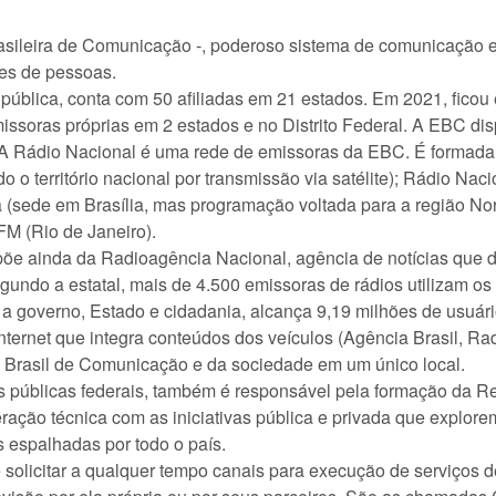
leira de Comunicação -, poderoso sistema de comunicação e
ões de pessoas.
ública, conta com 50 afiliadas em 21 estados. Em 2021, ficou 
issoras próprias em 2 estados e no Distrito Federal. A EBC di
s. A Rádio Nacional é uma rede de emissoras da EBC. É formada
 o território nacional por transmissão via satélite); Rádio Naci
 (sede em Brasília, mas programação voltada para a região Nor
M (Rio de Janeiro).
ainda da Radioagência Nacional, agência de notícias que dis
gundo a estatal, mais de 4.500 emissoras de rádios utilizam o
s a governo, Estado e cidadania, alcança 9,19 milhões de usuár
ernet que integra conteúdos dos veículos (Agência Brasil, R
sa Brasil de Comunicação e da sociedade em um único local.
úblicas federais, também é responsável pela formação da R
ção técnica com as iniciativas pública e privada que explorem
s espalhadas por todo o país.
licitar a qualquer tempo canais para execução de serviços de