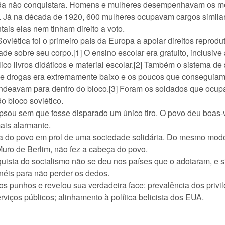
da não conquistara. Homens e mulheres desempenhavam os me
 Já na década de 1920, 600 mulheres ocupavam cargos similare
tais elas nem tinham direito a voto.
ética foi o primeiro país da Europa a apoiar direitos reprodu
ade sobre seu corpo.[1] O ensino escolar era gratuito, inclusi
ico livros didáticos e material escolar.[2] Também o sistema de
de drogas era extremamente baixo e os poucos que conseguiam e
ndeavam para dentro do bloco.[3] Foram os soldados que ocupa
o bloco soviético.
ou sem que fosse disparado um único tiro. O povo deu boas-v
ais alarmante.
do povo em prol de uma sociedade solidária. Do mesmo modo,
 Muro de Berlim, não fez a cabeça do povo.
sta do socialismo não se deu nos países que o adotaram, e s
néis para não perder os dedos.
 punhos e revelou sua verdadeira face: prevalência dos privilé
rviços públicos; alinhamento à política belicista dos EUA.