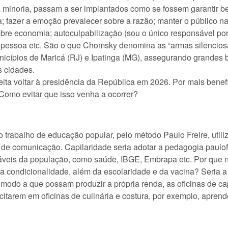
 minoria, passam a ser implantados como se fossem garantir be
da; fazer a emoção prevalecer sobre a razão; manter o público 
sobre economia; autoculpabilização (sou o único responsável p
 pessoa etc. São o que Chomsky denomina as “armas silenciosa
ípios de Maricá (RJ) e Ipatinga (MG), assegurando grandes b
s cidades.
eita voltar à presidência da República em 2026. Por mais benef
? Como evitar que isso venha a ocorrer?
rabalho de educação popular, pelo método Paulo Freire, utili
a de comunicação. Capilaridade seria adotar a pedagogia paulof
veis da população, como saúde, IBGE, Embrapa etc. Por que nã
ra condicionalidade, além da escolaridade e da vacina? Seria a
de modo a que possam produzir a própria renda, as oficinas de c
itarem em oficinas de culinária e costura, por exemplo, apren