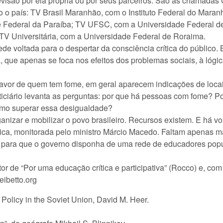
levisão por ela própria ou por seus parceiros. São as chamada
 o país: TV Brasil Maranhão, com o Instituto Federal do Mara
 Federal da Paraíba; TV UFSC, com a Universidade Federal de
TV Universitária, com a Universidade Federal de Roraima.
de voltada para o despertar da consciência crítica do público.
, que apenas se foca nos efeitos dos problemas sociais, à lógic
de quem tem fome, em geral aparecem indicações de locais 
ciário levanta as perguntas: por que há pessoas com fome? P
omo superar essa desigualdade?
izar e mobilizar o povo brasileiro. Recursos existem. E há von
ica, monitorada pelo ministro Márcio Macedo. Faltam apenas m
a para que o governo disponha de uma rede de educadores popu
utor de “Por uma educação crítica e participativa” (Rocco) e, c
freibetto.org
 Policy in the Soviet Union, David M. Heer.