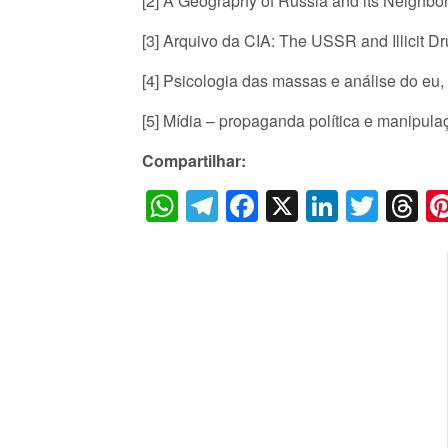
[2] A Geography of Russia and its Neighbor
[3] Arquivo da CIA: The USSR and Illicit D
[4] Psicologia das massas e análise do eu,
[5] Mídia – propaganda política e manipula
Compartilhar:
WhatsApp
Telegram
Facebook
X
LinkedI
Twitt
T