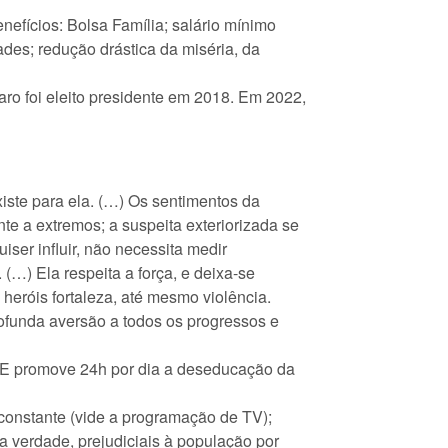
fícios: Bolsa Família; salário mínimo
ades; redução drástica da miséria, da
o foi eleito presidente em 2018. Em 2022,
iste para ela. (…) Os sentimentos da
e a extremos; a suspeita exteriorizada se
ser influir, não necessita medir
(…) Ela respeita a força, e deixa-se
eróis fortaleza, até mesmo violência.
ofunda aversão a todos os progressos e
. E promove 24h por dia a deseducação da
constante (vide a programação de TV);
a verdade, prejudiciais à população por