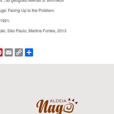
s”, do geógrafo Mikhail S. Blinnikov
rugs: Facing Up to the Problem.
 1921.
ção, São Paulo, Martins Fontes, 2013
n
er
hreads
Pinterest
Email
Copy
Share
Link