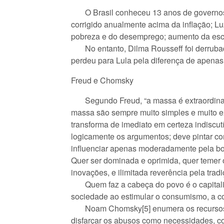
O Brasil conheceu 13 anos de governos do
corrigido anualmente acima da inflação; Lu
pobreza e do desemprego; aumento da esc
No entanto, Dilma Rousseff foi derrubada
perdeu para Lula pela diferença de apenas 
Freud e Chomsky
Segundo Freud, “a massa é extraordinariam
massa são sempre muito simples e muito ex
transforma de imediato em certeza indiscut
logicamente os argumentos; deve pintar com
influenciar apenas moderadamente pela bon
Quer ser dominada e oprimida, quer temer 
inovações, e ilimitada reverência pela tradi
Quem faz a cabeça do povo é o capitalism
sociedade ao estimular o consumismo, a co
Noam Chomsky[5] enumera os recursos do s
disfarçar os abusos como necessidades, co