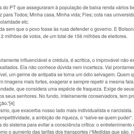
 PT que asseguraram à população de baixa renda vários bene
z para Todos; Minha casa, Minha vida; Fies; cota nas universid
olaridade etc.
 sem que o povo fosse às ruas defender o governo. E Bolsonar
2 milhões de votos, de um total de 156 milhões de eleitores.
ente influenciável e crédula, é acrítica, o improvável não ex
altados. Ela não conhece dúvida nem incerteza. Vai prontament
ível, um germe de antipatia se torna um ódio selvagem. Quem qui
 imagens mais fortes, exagerar e sempre repetir a mesma fala. 
dade, que considera uma espécie de fraqueza. Exige de seus h
os seus senhores. No fundo, inteiramente conservadora, tem pr
ção.”[4]
o, que exacerba nosso lado mais individualista e narcisista
mpetitividade, a ambição de riqueza, o “salve-se quem puder”.
istema para evitar a consciência crítica: o entretenimento 
mo o aumento das tarifas dos transportes (“Medidas que são, n