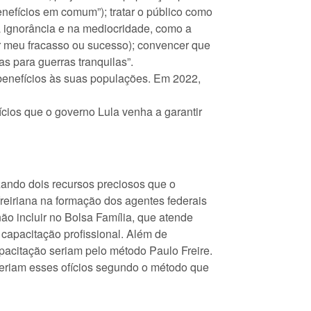
nefícios em comum”); tratar o público como
na ignorância e na mediocridade, como a
or meu fracasso ou sucesso); convencer que
s para guerras tranquilas”.
enefícios às suas populações. Em 2022,
ícios que o governo Lula venha a garantir
zando dois recursos preciosos que o
reiriana na formação dos agentes federais
o incluir no Bolsa Família, que atende
 capacitação profissional. Além de
apacitação seriam pelo método Paulo Freire.
deriam esses ofícios segundo o método que