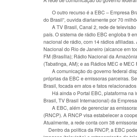
A rede de comunicação do governo federal
O outro recurso é a EBC – Empresa Brasi
do Brasil”, ouvida diariamente por 70 milh
A TV Brasil, Canal 2, rede de televisão p
país. O sistema de rádio EBC engloba 9 em
nacional de rádio, com 14 rádios afiliada
Nacional do Rio de Janeiro (alcance em todo
FM (Brasília); Rádio Nacional da Amazônia
(Tabatinga, AM); e as Rádios MEC e MEC F
A comunicação do governo federal dispõe 
próprias da EBC e emissoras parceiras. Se
Brasil, focada em atos e fatos relacionado
Há ainda o Portal EBC, plataforma na int
Brasil, TV Brasil Internacional) da Empre
A EBC, além de gerenciar as emissoras p
(RNCP). A RNCP visa estabelecer a coopera
Atualmente, a rede conta com 38 emissora
Dentro da política da RNCP, a EBC pode so