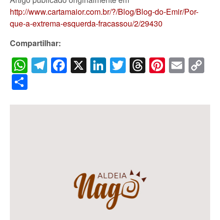
http://www.cartamaior.com.br/?/Blog/Blog-do-Emir/Por-
que-a-extrema-esquerda-fracassou/2/29430
Compartilhar:
WhatsApp
Telegram
Facebook
X
LinkedIn
Twitter
Threads
Pintere
Emai
C
Li
Share