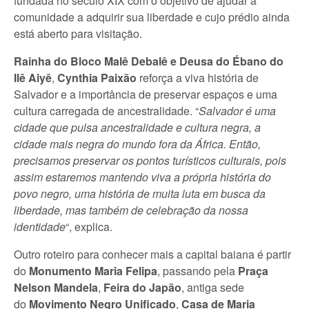
fundada no século XIX com o objetivo de ajudar a
comunidade a adquirir sua liberdade e cujo prédio ainda
está aberto para visitação.
Rainha do Bloco Malê Debalê e Deusa do Ébano do
Ilê Aiyê
,
Cynthia Paixão
reforça a viva história de
Salvador e a importância de preservar espaços e uma
cultura carregada de ancestralidade. “
Salvador é uma
cidade que pulsa ancestralidade e cultura negra, a
cidade mais negra do mundo fora da África. Então,
precisamos preservar os pontos turísticos culturais, pois
assim estaremos mantendo viva a própria história do
povo negro, uma história de muita luta em busca da
liberdade, mas também de celebração da nossa
identidade
“, explica.
Outro roteiro para conhecer mais a capital baiana é partir
do
Monumento Maria Felipa
, passando pela
Praça
Nelson Mandela
,
Feira do Japão
, antiga sede
do
Movimento Negro Unificado
,
Casa de Maria