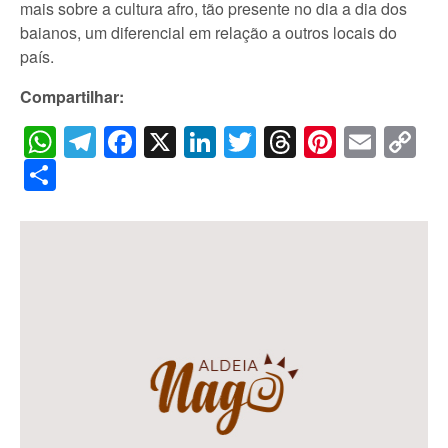
mais sobre a cultura afro, tão presente no dia a dia dos
baianos, um diferencial em relação a outros locais do
país.
Compartilhar:
WhatsApp
Telegram
Facebook
X
LinkedIn
Twitter
Threads
Pintere
Emai
C
Li
Share