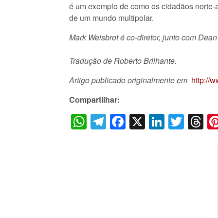
é um exemplo de como os cidadãos norte-am
de um mundo multipolar.
Mark Weisbrot é co-diretor, junto com Dea
Tradução de Roberto Brilhante.
Artigo publicado originalmente em
http://
Compartilhar:
WhatsApp
Telegram
Facebook
X
LinkedI
Twitt
T