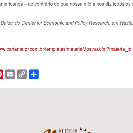
ericanos – ao contrário do que nossa mídia nos diz todos os 
n Baker, do Center for Economic and Policy Research, em Washi
www.cartamaior.com.br/templates/materiaMostrar.cfm?materia_i
n
er
hreads
Pinterest
Email
Copy
Share
Link