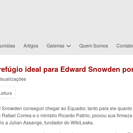
unistas
Artigos
Galerias
Quem Somos
Contat
refúgio ideal para Edward Snowden po
isualizações
eitura
 Snowden conseguir chegar ao Equador, tanto para ele quanto
e Rafael Correa e o ministro Ricardo Patiño, provou sua firmez
lo a Julian Assange, fundador do WikiLeaks.