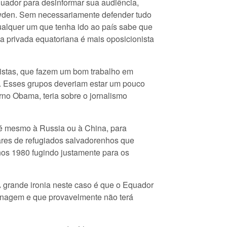
quador para desinformar sua audiência,
owden. Sem necessariamente defender tudo
ualquer um que tenha ido ao país sabe que
ia privada equatoriana é mais oposicionista
istas, que fazem um bom trabalho em
. Esses grupos deveriam estar um pouco
no Obama, teria sobre o jornalismo
té mesmo à Russia ou à China, para
hares de refugiados salvadorenhos que
nos 1980 fugindo justamente para os
A grande ironia neste caso é que o Equador
ionagem e que provavelmente não terá