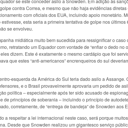
 Equador se este conceder asilo a Snowden. Em adição às sanç
golpe contra Correa, e mesmo que não haja evidências diretas 
acionamento com oficiais dos EUA, incluindo apoio monetário. 
estivesse, esta seria a primeira tentativa de golpe nos últimos
ão se envolveu.
nha midiática muito bem sucedida para ressignificar o caso
mo, retratando um Equador com vontade de “enfiar o dedo no o
, eles dizem. Este é exatamente o mesmo cardápio que foi serv
va que estes “anti-americanos” encrenqueiros do sul deveriam 
tro-esquerda da América do Sul teria dado asilo a Assange. O
 defensores, e o Brasil provavelmente aprovaria um pedido de
ção política – especialmente após ter sido acusado de espion
l e de princípios de soberania – incluindo o princípio de auto
mado, corretamente, de “entrega de bandeja” de Snowden aos 
 a respeitar a lei internacional neste caso, será porque muito
na. Desde que Snowden realizou um gigantesco serviço público 