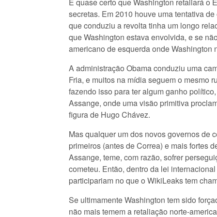
É quase certo que Washington retaliará o
secretas. Em 2010 houve uma tentativa de 
que conduziu a revolta tinha um longo rel
que Washington estava envolvida, e se não 
americano de esquerda onde Washington n
A administração Obama conduziu uma campa
Fria, e muitos na mídia seguem o mesmo ru
fazendo isso para ter algum ganho político
Assange, onde uma visão primitiva proclama
figura de Hugo Chávez.
Mas qualquer um dos novos governos de cen
primeiros (antes de Correa) e mais fortes
Assange, teme, com razão, sofrer persegui
cometeu. Então, dentro da lei internaciona
participariam no que o WikiLeaks tem cha
Se ultimamente Washington tem sido forçado
não mais temem a retaliação norte-america