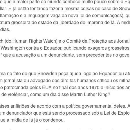
 de que a maior parte do mundo conhece muito pouco sobre o E
dia”. E já estão tentando fazer a mesma coisas no caso de Sn
difamação e a linguagem vaga da nova lei de comunicações), q
atura grosseira do estado da liberdade de imprena de lá. A míd
dias.
ch (do Human Rights Watch) e o Comitê de Proteção aos Jornal
 Washington contra o Equador, publicando exageros grosseiros
vo” que a acusação a um denunciante, sem precedentes no gover
uma no fato de que Snowden peça ajuda logo ao Equador, ou a
m jornalista ou advogado dos direitos humanos criticou os mil
 patrocinada pelos EUA no final dos anos 1970 e início dos a
 de violência”, como um dia disse Martin Luther King?
íses anfitriões de acordo com a política governamental deles. 
 a um denunciador que está sendo processado sob a Lei de Esp
ue a mídia de lá já o condenou.