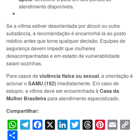
atendimento disponíveis.
Se a vítima estiver desorientada por álcool ou outra
substância, a recomendação é encaminhá-la ao posto
médico antes que tome qualquer decisão. Equipes de
segurança devem impedir que mulheres
desacompanhadas e em estado de vulnerabilidade
saiam sozinhas.
Para casos de
violência física ou sexual
, a orientação é
acionar o
SAMU (192)
imediatamente. Em caso de
estupro, a vítima deve ser encaminhada à
Casa da
Mulher Brasileira
para atendimento especializado.
Compartilhar:
WhatsApp
Telegram
Facebook
X
LinkedIn
Twitter
Threads
Pintere
Emai
C
Li
Share