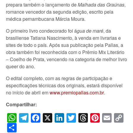
prepara também o lançamento de
Malhada das Graúnas
,
romance vencedor da segunda edição, escrito pela
médica pernambucana Márcia Moura.
O primeiro livro condecorado foi á
gua de maré
, da
brasiliense Tatiana Nascimento, à venda em livrarias e
sites de todo o país. Após sua publicação pela Pallas, a
obra também foi reconhecida com o Prêmio Mix Literário
– Coelho de Prata, vencendo na categoria de melhor livro
queer do ano.
O edital completo, com as regras de participação e
especificações técnicas dos originais, estará disponível
no início de abril em
www.premiopallas.com.br
.
Compartilhar:
WhatsApp
Telegram
Facebook
X
LinkedIn
Twitter
Threads
Pintere
Emai
C
Li
Share