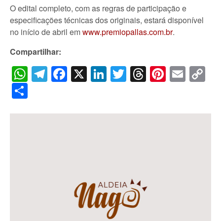
O edital completo, com as regras de participação e
especificações técnicas dos originais, estará disponível
no início de abril em
www.premiopallas.com.br
.
Compartilhar:
WhatsApp
Telegram
Facebook
X
LinkedIn
Twitter
Threads
Pintere
Emai
C
Li
Share