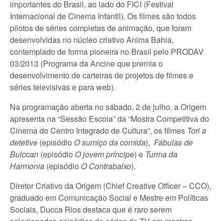
importantes do Brasil, ao lado do FICI (Festival
Internacional de Cinema Infantil). Os filmes são todos
pilotos de séries completas de animação, que foram
desenvolvidas no núcleo criativo Anima Bahia,
contemplado de forma pioneira no Brasil pelo PRODAV
03/2013 (Programa da Ancine que premia o
desenvolvimento de carteiras de projetos de filmes e
séries televisivas e para web).
Na programação aberta no sábado, 2 de julho, a Origem
apresenta na “Sessão Escola” da “Mostra Competitiva do
Cinema do Centro Integrado de Cultura”, os filmes
Tori a
detetive
(episódio
O sumiço da comida
),
Fábulas de
Bulc
c
an
(episódio
O jovem príncipe
) e
Turma da
Harmonia
(episódio
O Contrabaixo
).
Diretor Criativo da Origem (Chief Creative Officer – CCO),
graduado em Comunicação Social e Mestre em Políticas
Sociais, Ducca Rios destaca que é raro serem