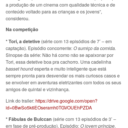
a produção de um cinema com qualidade técnica e de
conteúdo voltado para as crianças e os jovens”,
considerou.
Na competição
*
Tori, a detetive
(série com 13 episódios de 7’ – em
captação). Episódio concorrente:
O sumiço da comida
.
Sinopse da série: Não há como não se apaixonar por
Tori, essa detetive boa pra cachorro. Uma cadelinha
basset hound
esperta e muito inteligente que está
sempre pronta para desvendar os mais curiosos casos e
se envolver em aventuras eletrizantes com todos os seus
amigos de quintal e vizinhança.
Link do trailer:
https://drive.google.com/open?
id=0BwSo5k6EOseramh0TGVOUEhPZDA
*
Fábulas de Bulccan
(série com 13 episódios de 3’ –
em fase de pré-produção). Episódio:
O jovem príncipe
.