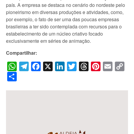
país. A empresa se destaca no cenário do nordeste pelo
pioneirismo em diversas produções e atividades, como,
por exemplo, o fato de ser uma das poucas empresas
brasileiras a ter sido contemplada com recursos para o
estabelecimento de um núcleo criativo focado
exclusivamente em séries de animação.
Compartilhar:
WhatsApp
Telegram
Facebook
X
LinkedIn
Twitter
Threads
Pintere
Emai
C
Li
Share