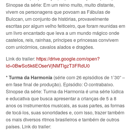
Sinopse da série: Em um reino muito, muito distante,
vivem os personagens que povoam as Fábulas de
Bulccan, um conjunto de histórias, provavelmente
escritas por algum velho feiticeiro, que foram reunidas em
um livro encantado que leva a um mundo mágico onde
castelos, reis, rainhas, príncipes e princesas convivem
com unicórnios, cavalos alados e dragões.
Link do trailer:
https://drive.google.com/open?
id=0BwSo5k6EOserVjNMTlgzT3FRdU0
*
Turma da Harmonia
(série com 26 episódios de 1’30” –
em fase final de produção). Episódio: O contrabaixo.
Sinopse da série: Turma da Harmonia é uma série lúdica
e educativa que busca apresentar a crianças de 5 a 8
anos os instrumentos musicais, as suas partes, as formas
de tocá-los, suas sonoridades e, com isso, trazer também
os mais diversos ritmos brasileiros e também de outros
países. Link do trailer: