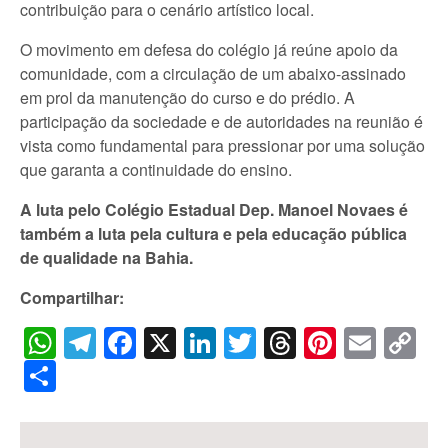
contribuição para o cenário artístico local.
O movimento em defesa do colégio já reúne apoio da
comunidade, com a circulação de um abaixo-assinado
em prol da manutenção do curso e do prédio. A
participação da sociedade e de autoridades na reunião é
vista como fundamental para pressionar por uma solução
que garanta a continuidade do ensino.
A luta pelo Colégio Estadual Dep. Manoel Novaes é
também a luta pela cultura e pela educação pública
de qualidade na Bahia.
Compartilhar:
WhatsApp
Telegram
Facebook
X
LinkedIn
Twitter
Threads
Pintere
Emai
C
Li
Share